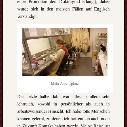
einer Promotion den Doktorgrad erlangt), daher
Ausflu
Berich
wurde sich in den meisten Fällen auf Englisch
Downl
verständigt.
Erfahr
Fazit
Finnla
Freizei
Großbr
Kolum
Mexik
Norwe
Projek
Schwe
Umeå
Mein Arbeitsplatz
Uppsa
Worces
Das letzte halbe Jahr war alles in allem sehr
lehrreich, sowohl in persönlicher als auch in
arbeitsweisender Hinsicht. Ich habe tolle Menschen
kennen gelernt, zu denen ich hoffentlich auch noch
in Zukunft Kontakt haben werde. Meine Reiselust