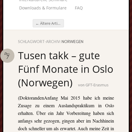
Downloads & Formulare
FAQ
←
Ältere Artikel
Beitragsnavigation
SCHLAGWORT-ARCHIV:
NORWEGEN
Unterstü
Tusen takk – gute
uns:
Dez.
7
Fünf Monate in Oslo
(Norwegen)
GFT-Erasmus
Fragen
von
lohnt sic
(DoktorandenAnfang Mai 2015 habe ich meine
immer. W
beraten
Zusage zu einem Auslandspraktikum in Oslo
Sie
erhalten. Über ein Jahr Vorbereitung haben sich
persönlic
anfangs sehr gezogen, gingen aber im Nachhinein
doch schneller um als erwartet. Auch meine Zeit in