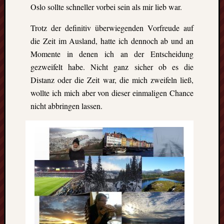
Heinz-
Oslo sollte schneller vorbei sein als mir lieb war.
Hilpert-
Str.
Trotz der definitiv überwiegenden Vorfreude auf
4
die Zeit im Ausland, hatte ich dennoch ab und an
D-
Momente in denen ich an der Entscheidung
37085
gezweifelt habe. Nicht ganz sicher ob es die
Göttingen
kontakt@gf
Distanz oder die Zeit war, die mich zweifeln ließ,
erasmus.de
wollte ich mich aber von dieser einmaligen Chance
Tel:
nicht abbringen lassen.
0551
288
79
832
Fax:
0551
270
76
898
Geschäftsst