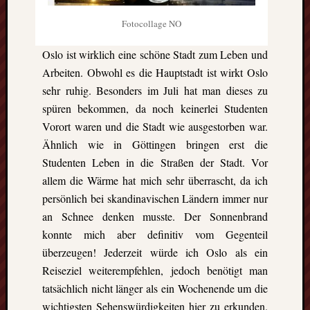
GFT-
Erasmus
Fotocollage NO
e.V.
-
Oslo ist wirklich eine schöne Stadt zum Leben und
BBS
Arbeiten. Obwohl es die Hauptstadt ist wirkt Oslo
II
sehr ruhig. Besonders im Juli hat man dieses zu
Göttingen-
spüren bekommen, da noch keinerlei Studenten
Godehardst
Vorort waren und die Stadt wie ausgestorben war.
11
D-
Ähnlich wie in Göttingen bringen erst die
37081
Studenten Leben in die Straßen der Stadt. Vor
Göttingen
allem die Wärme hat mich sehr überrascht, da ich
persönlich bei skandinavischen Ländern immer nur
an Schnee denken musste. Der Sonnenbrand
CalPress
konnte mich aber definitiv vom Gegenteil
Events
überzeugen! Jederzeit würde ich Oslo als ein
Reiseziel weiterempfehlen, jedoch benötigt man
There
tatsächlich nicht länger als ein Wochenende um die
are
no
wichtigsten Sehenswürdigkeiten hier zu erkunden.