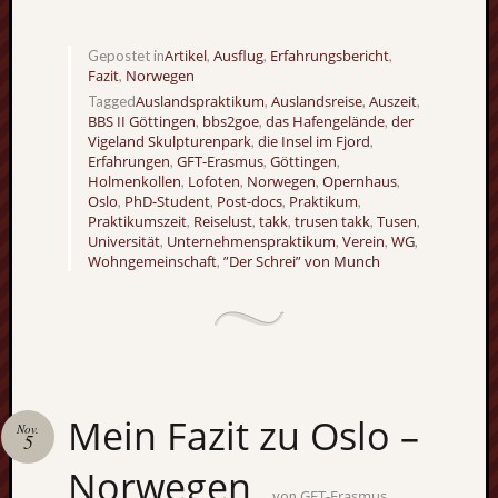
Artikel
Ausflug
Erfahrungsbericht
Gepostet in
,
,
,
Fazit
Norwegen
,
Auslandspraktikum
Auslandsreise
Auszeit
Tagged
,
,
,
BBS II Göttingen
bbs2goe
das Hafengelände
der
,
,
,
Vigeland Skulpturenpark
die Insel im Fjord
,
,
Erfahrungen
GFT-Erasmus
Göttingen
,
,
,
Holmenkollen
Lofoten
Norwegen
Opernhaus
,
,
,
,
Oslo
PhD-Student
Post-docs
Praktikum
,
,
,
,
Praktikumszeit
Reiselust
takk
trusen takk
Tusen
,
,
,
,
,
Universität
Unternehmenspraktikum
Verein
WG
,
,
,
,
Wohngemeinschaft
”Der Schrei” von Munch
,
Mein Fazit zu Oslo –
Nov.
5
Norwegen
GFT-Erasmus
von