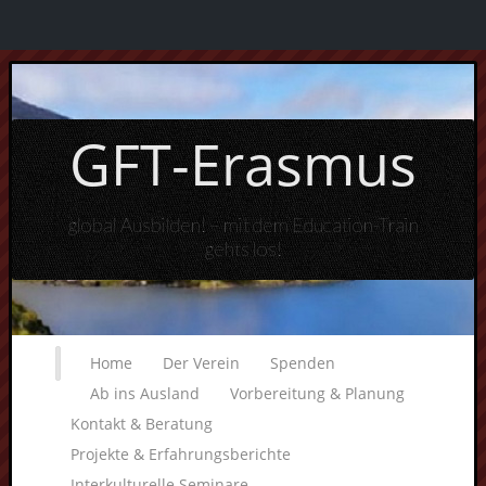
GFT-Erasmus
global Ausbilden! – mit dem Education-Train
gehts los!
Home
Der Verein
Spenden
Ab ins Ausland
Vorbereitung & Planung
Kontakt & Beratung
Projekte & Erfahrungsberichte
Interkulturelle Seminare