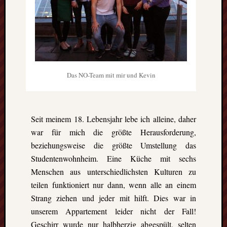
Eskim
Tusen
takk
–
gute
Fünf
Monat
Das NO-Team mit mir und Kevin
in
Oslo
(Norw
Freiwil
Seit meinem 18. Lebensjahr lebe ich alleine, daher
in
war für mich die größte Herausforderung,
Kolum
beziehungsweise die größte Umstellung das
Umwel
Studentenwohnheim. Eine Küche mit sechs
in
Mexik
Menschen aus unterschiedlichsten Kulturen zu
Ein
teilen funktioniert nur dann, wenn alle an einem
Urlaub
Strang ziehen und jeder mit hilft. Dies war in
mit
unserem Appartement leider nicht der Fall!
Tücke
Geschirr wurde nur halbherzig abgespült, selten
auf