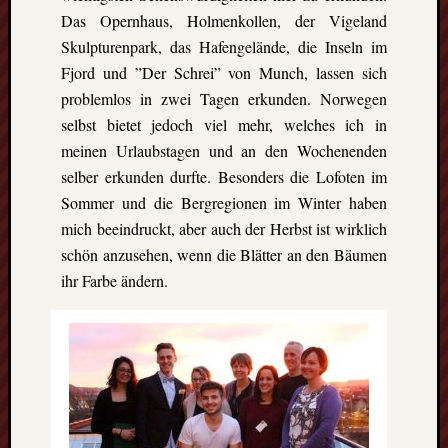
events.
Das Opernhaus, Holmenkollen, der Vigeland
Skulpturenpark, das Hafengelände, die Inseln im
Fjord und ”Der Schrei” von Munch, lassen sich
Subscribe
problemlos in zwei Tagen erkunden. Norwegen
selbst bietet jedoch viel mehr, welches ich in
View
meinen Urlaubstagen und an den Wochenenden
Calendar
selber erkunden durfte. Besonders die Lofoten im
Sommer und die Bergregionen im Winter haben
mich beeindruckt, aber auch der Herbst ist wirklich
Neueste
schön anzusehen, wenn die Blätter an den Bäumen
Beiträge
ihr Farbe ändern.
Finnla
–
Ein
halbes
Jahr
als
Teilzeit