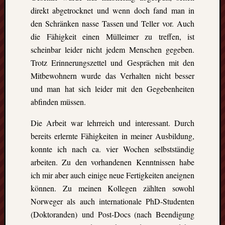
direkt abgetrocknet und wenn doch fand man in
die
Lofote
den Schränken nasse Tassen und Teller vor. Auch
die Fähigkeit einen Mülleimer zu treffen, ist
scheinbar leider nicht jedem Menschen gegeben.
Meta
Trotz Erinnerungszettel und Gesprächen mit den
Anmel
Mitbewohnern wurde das Verhalten nicht besser
Beitrag
und man hat sich leider mit den Gegebenheiten
Feed
abfinden müssen.
(
RSS
)
Komme
Die Arbeit war lehrreich und interessant. Durch
als
bereits erlernte Fähigkeiten in meiner Ausbildung,
RSS
konnte ich nach ca. vier Wochen selbstständig
WordPr
arbeiten. Zu den vorhandenen Kenntnissen habe
ich mir aber auch einige neue Fertigkeiten aneignen
Kategori
können. Zu meinen Kollegen zählten sowohl
Norweger als auch internationale PhD-Studenten
Aktuel
(Doktoranden) und Post-Docs (nach Beendigung
Artikel