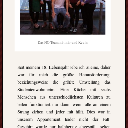
Eskim
Tusen
takk
–
gute
Fünf
Monat
Das NO-Team mit mir und Kevin
in
Oslo
(Norw
Freiwil
Seit meinem 18. Lebensjahr lebe ich alleine, daher
in
war für mich die größte Herausforderung,
Kolum
beziehungsweise die größte Umstellung das
Umwel
Studentenwohnheim. Eine Küche mit sechs
in
Mexik
Menschen aus unterschiedlichsten Kulturen zu
Ein
teilen funktioniert nur dann, wenn alle an einem
Urlaub
Strang ziehen und jeder mit hilft. Dies war in
mit
unserem Appartement leider nicht der Fall!
Tücke
Geschirr wurde nur halbherzig abgespült, selten
auf