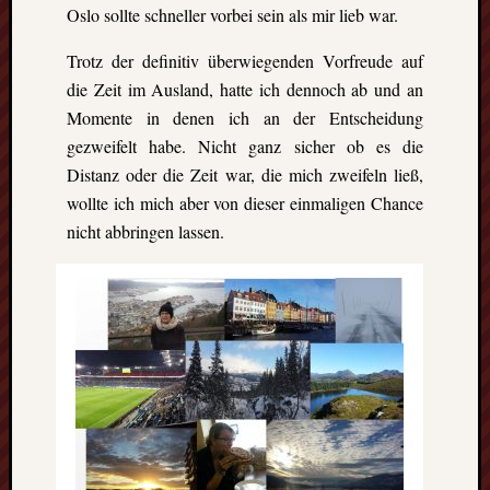
Heinz-
Oslo sollte schneller vorbei sein als mir lieb war.
Hilpert-
Str.
Trotz der definitiv überwiegenden Vorfreude auf
4
die Zeit im Ausland, hatte ich dennoch ab und an
D-
Momente in denen ich an der Entscheidung
37085
gezweifelt habe. Nicht ganz sicher ob es die
Göttingen
kontakt@gf
Distanz oder die Zeit war, die mich zweifeln ließ,
erasmus.de
wollte ich mich aber von dieser einmaligen Chance
Tel:
nicht abbringen lassen.
0551
288
79
832
Fax:
0551
270
76
898
Geschäftsst