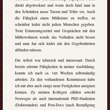
direkt abgetrocknet und wenn doch fand man in
die
Lofote
den Schränken nasse Tassen und Teller vor. Auch
die Fähigkeit einen Mülleimer zu treffen, ist
scheinbar leider nicht jedem Menschen gegeben.
Meta
Trotz Erinnerungszettel und Gesprächen mit den
Anmel
Mitbewohnern wurde das Verhalten nicht besser
Beitrag
und man hat sich leider mit den Gegebenheiten
Feed
abfinden müssen.
(
RSS
)
Komme
Die Arbeit war lehrreich und interessant. Durch
als
bereits erlernte Fähigkeiten in meiner Ausbildung,
RSS
konnte ich nach ca. vier Wochen selbstständig
WordPr
arbeiten. Zu den vorhandenen Kenntnissen habe
ich mir aber auch einige neue Fertigkeiten aneignen
Kategori
können. Zu meinen Kollegen zählten sowohl
Norweger als auch internationale PhD-Studenten
Aktuel
(Doktoranden) und Post-Docs (nach Beendigung
Artikel