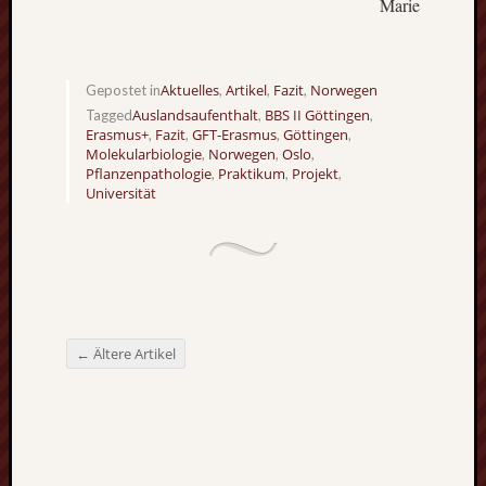
Marie
Aktuelles
Artikel
Fazit
Norwegen
Gepostet in
,
,
,
Auslandsaufenthalt
BBS II Göttingen
Tagged
,
,
Erasmus+
Fazit
GFT-Erasmus
Göttingen
,
,
,
,
Molekularbiologie
Norwegen
Oslo
,
,
,
Pflanzenpathologie
Praktikum
Projekt
,
,
,
Universität
←
Ältere Artikel
Beitragsnavigation