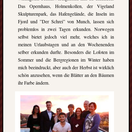
events.
Das Opernhaus, Holmenkollen, der Vigeland
Skulpturenpark, das Hafengelände, die Inseln im
Fjord und ”Der Schrei” von Munch, lassen sich
Subscribe
problemlos in zwei Tagen erkunden. Norwegen
selbst bietet jedoch viel mehr, welches ich in
View
meinen Urlaubstagen und an den Wochenenden
Calendar
selber erkunden durfte. Besonders die Lofoten im
Sommer und die Bergregionen im Winter haben
mich beeindruckt, aber auch der Herbst ist wirklich
Neueste
schön anzusehen, wenn die Blätter an den Bäumen
Beiträge
ihr Farbe ändern.
Finnla
–
Ein
halbes
Jahr
als
Teilzeit