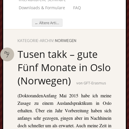
Downloads & Formulare
FAQ
←
Ältere Artikel
Beitragsnavigation
KATEGORIE-ARCHIV:
NORWEGEN
Unterstü
Tusen takk – gute
uns:
Dez.
7
Fünf Monate in Oslo
(Norwegen)
GFT-Erasmus
Fragen
von
lohnt sic
(DoktorandenAnfang Mai 2015 habe ich meine
immer. W
beraten
Zusage zu einem Auslandspraktikum in Oslo
Sie
erhalten. Über ein Jahr Vorbereitung haben sich
persönlic
anfangs sehr gezogen, gingen aber im Nachhinein
doch schneller um als erwartet. Auch meine Zeit in