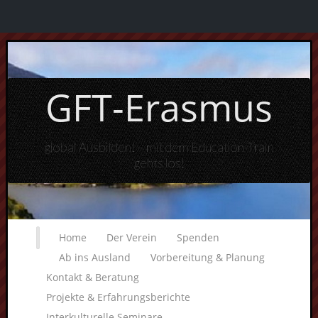
GFT-Erasmus
global Ausbilden! – mit dem Education-Train
gehts los!
Home
Der Verein
Spenden
Ab ins Ausland
Vorbereitung & Planung
Kontakt & Beratung
Projekte & Erfahrungsberichte
Interkulturelle Seminare