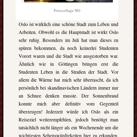
GFT-
Erasmus
Fotocollage NO
e.V.
-
Oslo ist wirklich eine schöne Stadt zum Leben und
BBS
Arbeiten. Obwohl es die Hauptstadt ist wirkt Oslo
II
sehr ruhig. Besonders im Juli hat man dieses zu
Göttingen-
spüren bekommen, da noch keinerlei Studenten
Godehardst
Vorort waren und die Stadt wie ausgestorben war.
11
D-
Ähnlich wie in Göttingen bringen erst die
37081
Studenten Leben in die Straßen der Stadt. Vor
Göttingen
allem die Wärme hat mich sehr überrascht, da ich
persönlich bei skandinavischen Ländern immer nur
an Schnee denken musste. Der Sonnenbrand
CalPress
konnte mich aber definitiv vom Gegenteil
Events
überzeugen! Jederzeit würde ich Oslo als ein
Reiseziel weiterempfehlen, jedoch benötigt man
There
tatsächlich nicht länger als ein Wochenende um die
are
no
wichtigsten Sehenswürdigkeiten hier zu erkunden.