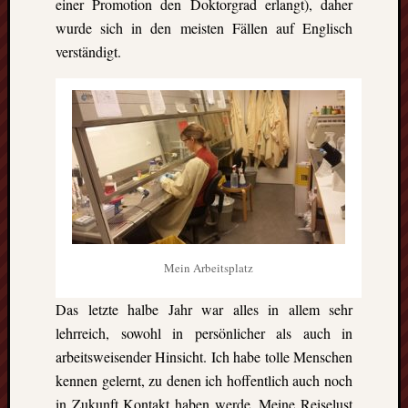
einer Promotion den Doktorgrad erlangt), daher
Ausflu
Berich
wurde sich in den meisten Fällen auf Englisch
Downl
verständigt.
Erfahr
Fazit
Finnla
Freizei
Großbr
Kolum
Mexik
Norwe
Projek
Schwe
Umeå
Mein Arbeitsplatz
Uppsa
Worces
Das letzte halbe Jahr war alles in allem sehr
lehrreich, sowohl in persönlicher als auch in
arbeitsweisender Hinsicht. Ich habe tolle Menschen
kennen gelernt, zu denen ich hoffentlich auch noch
in Zukunft Kontakt haben werde. Meine Reiselust