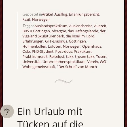
Artikel
Ausflug
Erfahrungsbericht
Gepostet in
,
,
,
Fazit
Norwegen
,
Auslandspraktikum
Auslandsreise
Auszeit
Tagged
,
,
,
BBS II Göttingen
bbs2goe
das Hafengelände
der
,
,
,
Vigeland Skulpturenpark
die Insel im Fjord
,
,
Erfahrungen
GFT-Erasmus
Göttingen
,
,
,
Holmenkollen
Lofoten
Norwegen
Opernhaus
,
,
,
,
Oslo
PhD-Student
Post-docs
Praktikum
,
,
,
,
Praktikumszeit
Reiselust
takk
trusen takk
Tusen
,
,
,
,
,
Universität
Unternehmenspraktikum
Verein
WG
,
,
,
,
Wohngemeinschaft
”Der Schrei” von Munch
,
Ein Urlaub mit
Nov.
5
Tücken auf die