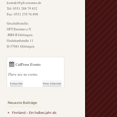
kontakt@gft-erasmus.de
Tel: 0551 288 79 832
Fax: 0551 270 76 898
Geschäftsstelle:
GFT-Erasmus e.V.
-BBS II Göttingen-
Godehardstraße 11
D-37081 Göttingen
CalPress Events
There are no events.
Subscribe
View Calendar
Neueste Beiträge
Finnland – Ein halbes Jahr als