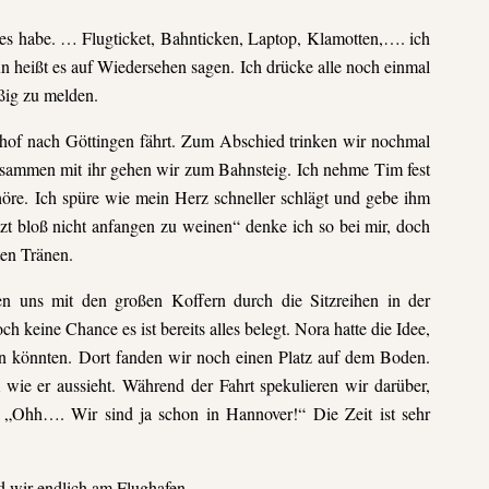
lles habe. … Flugticket, Bahnticken, Laptop, Klamotten,….
ich
nun heißt es auf Wiedersehen sagen. Ich drücke alle
noch einmal
ßig zu melden.
hof nach Göttingen fährt. Zum Abschied trinken wir
nochmal
usammen mit ihr gehen wir zum Bahnsteig. Ich nehme
Tim fest
höre. Ich spüre wie mein Herz schneller schlägt und
gebe ihm
zt bloß nicht anfangen zu weinen“ denke ich so bei mir, doch
ten Tränen.
 uns mit den großen Koffern durch die Sitzreihen in der
h keine Chance es ist bereits alles belegt. Nora hatte die Idee,
ten könnten. Dort fanden wir noch einen Platz auf dem Boden.
wie er aussieht. Während der Fahrt spekulieren wir darüber,
 „Ohh…. Wir sind ja schon in Hannover!“ Die Zeit ist sehr
d wir endlich am Flughafen.