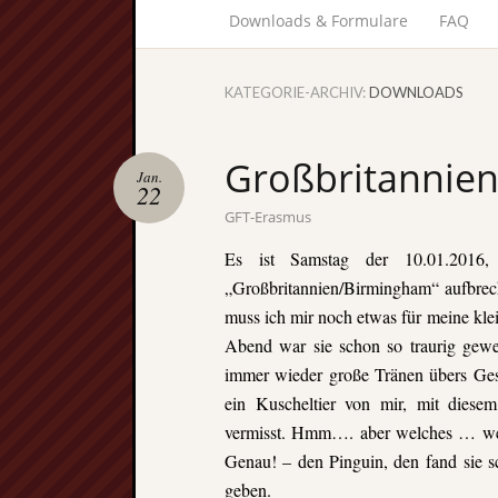
Downloads & Formulare
FAQ
KATEGORIE-ARCHIV:
DOWNLOADS
Großbritannien 
Jan.
22
GFT-Erasmus
Es ist Samstag der 10.01.2016
„Großbritannien/Birmingham“ aufbre
muss ich mir noch etwas für meine kle
Abend war sie schon so traurig gewe
immer wieder große Tränen übers Gesi
ein
Kuscheltier von mir, mit diese
vermisst. Hmm…. aber welches … wel
Genau! – den Pinguin, den fand sie s
geben.