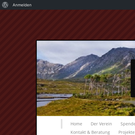
Über
Anmelden
WordPress
Home
Der Verein
Spend
Kontakt & Beratung
Projekt