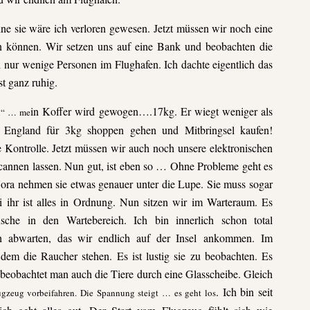
ne sie wäre ich verloren gewesen. Jetzt müssen wir noch eine
en können. Wir setzen uns auf eine Bank und beobachten die
d nur wenige Personen im Flughafen. Ich dachte eigentlich das
st ganz ruhig.
in Koffer wird gewogen….17kg. Er wiegt weniger als
In“ … me
 England für 3kg shoppen gehen und Mitbringsel kaufen!
 Kontrolle. Jetzt müssen wir auch noch unsere elektronischen
annen lassen. Nun gut, ist eben so … Ohne Probleme geht es
Nora nehmen sie etwas genauer
unter die Lupe. Sie muss sogar
 ihr ist alles
in Ordnung. Nun sitzen wir im Warteraum. Es
sche in den Wartebereich.
Ich bin innerlich schon total
h abwarten, das wir
endlich auf der Insel ankommen. Im
n dem die Raucher stehen.
Es ist lustig sie zu beobachten. Es
t beobachtet man auch die
Tiere durch eine Glasscheibe. Gleich
. Ich bin seit
ugzeug vorbeifahren. Die Spannung steigt … es geht los