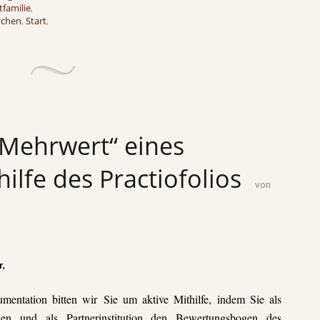
tfamilie
,
ochen
Start
,
,
„Mehrwert“ eines
ilfe des Practiofolios
von
r,
mentation bitten wir Sie um aktive Mithilfe, indem Sie als
üllen und als Partnerinstitution den Bewertungsbogen des