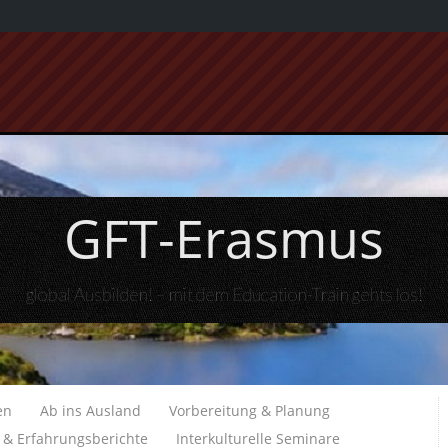
GFT-Erasmus
global Ausbilden! – mit dem Education-Train gehts los!
en
Ab ins Ausland
Vorbereitung & Planung
e & Erfahrungsberichte
Interkulturelle Seminare