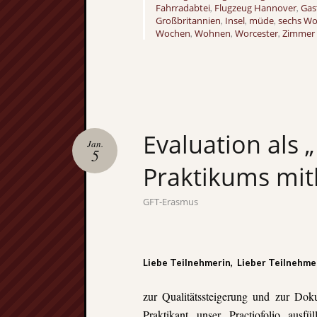
Fahrradabtei
Flugzeug Hannover
Gas
,
,
Großbritannien
Insel
müde
sechs W
,
,
,
Wochen
Wohnen
Worcester
Zimmer
,
,
,
Evaluation als 
Jan.
5
Praktikums mith
GFT-Erasmus
Liebe Teilnehmerin, Lieber Teilnehme
zur Qualitätssteigerung und zur Doku
Praktikant unser Practiofolio ausf