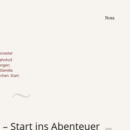
Nora
rcester
ahnhof
,
ungen
,
tfamilie
,
ochen
Start
,
,
– Start ins Abenteuer
von