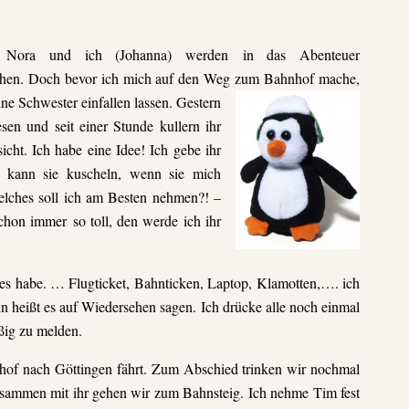
, Nora und ich (Johanna) werden in das Abenteuer
chen.
Doch bevor ich mich auf den Weg zum Bahnhof
mache,
ine
Schwester einfallen lassen. Gestern
sen und seit einer Stunde
kullern ihr
cht. Ich habe eine Idee! Ich gebe ihr
m kann sie kuscheln, wenn sie mich
ches soll ich am Besten nehmen?
! –
chon immer so toll, den werde ich ihr
lles habe. … Flugticket, Bahnticken, Laptop, Klamotten,….
ich
nun heißt es auf Wiedersehen sagen. Ich drücke alle
noch einmal
ßig zu melden.
hof nach Göttingen fährt. Zum Abschied trinken wir
nochmal
usammen mit ihr gehen wir zum Bahnsteig. Ich nehme
Tim fest