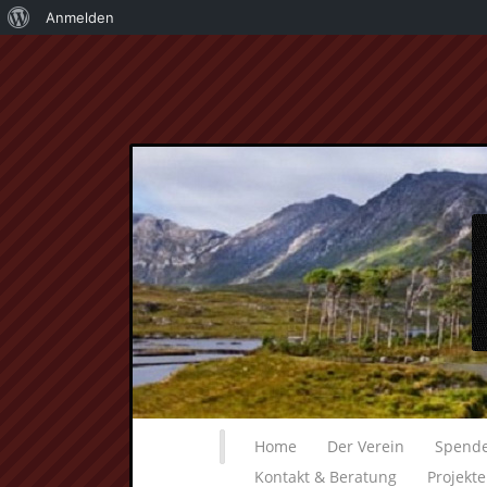
Über
Anmelden
WordPress
Home
Der Verein
Spend
Kontakt & Beratung
Projekt