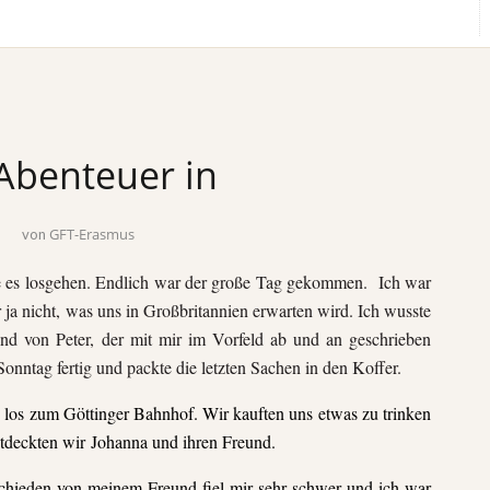
Abenteuer in
n
GFT-Erasmus
von
e es losgehen. Endlich war der große Tag gekommen. Ich war
r ja nicht, was uns in Großbritannien erwarten wird. Ich wusste
nd von Peter, der mit mir im Vorfeld ab und an geschrieben
Sonntag fertig und packte die letzten Sachen in den Koffer.
h los zum Göttinger Bahnhof. Wir kauften uns etwas zu trinken
ntdeckten wir Johanna und ihren Freund.
chieden von meinem Freund fiel mir sehr schwer und ich war