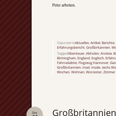
Peter arbeiten.
Aktuelles
Artikel
Berichte
Gepostet in
,
,
,
Erfahrungsbericht
Großbritannien
Wo
,
,
Abenteuer
Abholen
Anreise
B
Tagged
,
,
,
Birmingham
England
Englisch
Erfahr
,
,
,
Fahrradabtei
Flugzeug Hannover
Gas
,
,
Großbritannien
Insel
müde
sechs W
,
,
,
Wochen
Wohnen
Worcester
Zimmer
,
,
,
Großbritannien 
Jan.