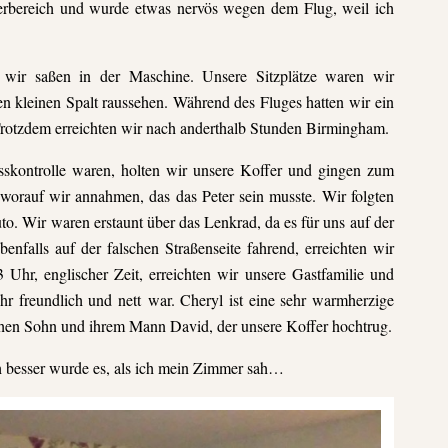
herbereich und wurde etwas nervös wegen dem Flug, weil ich
ir saßen in der Maschine. Unsere Sitzplätze waren wir
n kleinen Spalt raussehen. Während des Fluges hatten wir ein
 Trotzdem erreichten wir nach anderthalb Stunden Birmingham.
skontrolle waren, holten wir unsere Koffer und gingen zum
worauf wir annahmen, das das Peter sein musste. Wir folgten
o. Wir waren erstaunt über das Lenkrad, da es für uns auf der
enfalls auf der falschen Straßenseite fahrend, erreichten wir
 Uhr, englischer Zeit, erreichten wir unsere Gastfamilie und
 sehr freundlich und nett war. Cheryl ist eine sehr warmherzige
chen Sohn und ihrem Mann David, der unsere Koffer hochtrug.
h besser wurde es, als ich mein Zimmer sah…