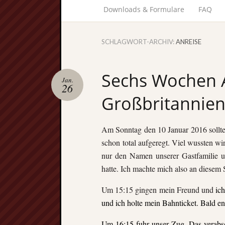
Downloads & Formulare
FAQ
SCHLAGWORT-ARCHIV:
ANREISE
Sechs Wochen 
Jan.
26
Großbritannie
Am Sonntag den 10 Januar 2016 sollt
schon total aufgeregt. Viel wussten wi
nur
den Namen unserer Gastfamilie
u
hatte. Ich machte mich also an diesem 
Um 15:15 gingen mein Freund und
ic
und ich holte mein Bahnticket. Bald e
Um 16:15 fuhr unser Zug. Das verabs