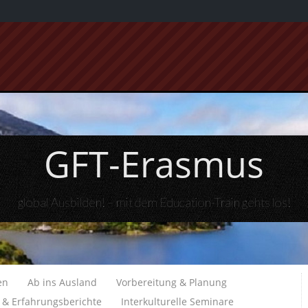
GFT-Erasmus
global Ausbilden! – mit dem Education-Train gehts los!
en
Ab ins Ausland
Vorbereitung & Planung
e & Erfahrungsberichte
Interkulturelle Seminare