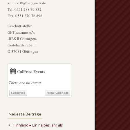
kontakt@gft-erasmus.de
Tel: 0551 288 79 832
Fax: 0551 270 76 898
Geschäftsstelle:
GFT-Erasmus e.V.
-BBS II Göttingen-
Godehardstraße 11
D-37081 Göttingen
CalPress Events
There are no events.
Subscribe
View Calendar
Neueste Beiträge
Finnland – Ein halbes Jahr als