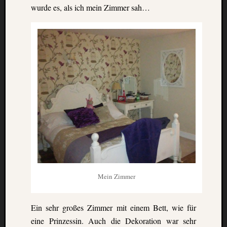
wurde es, als ich mein Zimmer sah…
die
Lofote
Meta
Anmel
Beitrag
Feed
(
RSS
)
Komme
als
RSS
WordPr
Mein Zimmer
Kategori
Ein sehr großes Zimmer mit einem Bett, wie für
Aktuel
Artikel
eine Prinzessin. Auch die Dekoration war sehr