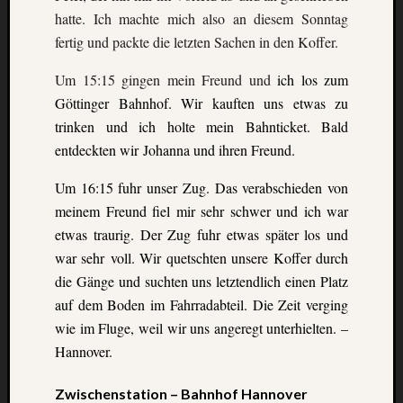
Heinz-
hatte. Ich machte mich also an diesem Sonntag
Hilpert-
fertig und packte die letzten Sachen in den Koffer.
Str.
4
Um 15:15 gingen mein Freund und
ich los zum
D-
37085
Göttinger Bahnhof. Wir kauften uns etwas zu
Göttingen
trinken und ich holte mein Bahnticket. Bald
kontakt@gf
entdeckten wir Johanna und ihren Freund.
erasmus.de
Tel:
Um 16:15 fuhr unser Zug. Das verabschieden von
0551
meinem Freund fiel mir sehr schwer und ich war
288
etwas traurig. Der Zug fuhr etwas später los und
79
war sehr voll. Wir quetschten unsere Koffer durch
832
Fax:
die Gänge und suchten uns letztendlich einen Platz
0551
auf dem Boden im Fahrradabteil. Die Zeit verging
270
wie im Fluge, weil wir uns angeregt unterhielten. –
76
Hannover.
898
Geschäftsst
Zwischenstation – Bahnhof Hannover