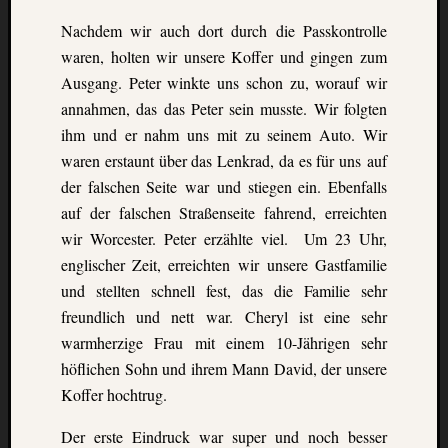
Eskim
Tusen
Nachdem wir auch dort durch die Passkontrolle
takk
waren, holten wir unsere Koffer und gingen zum
–
Ausgang. Peter winkte uns schon zu, worauf wir
gute
annahmen, das das Peter sein musste. Wir folgten
Fünf
ihm und er nahm uns mit zu seinem Auto. Wir
Monat
waren erstaunt über das Lenkrad, da es für uns auf
in
Oslo
der falschen Seite war und stiegen ein. Ebenfalls
(Norw
auf der falschen Straßenseite fahrend, erreichten
Freiwil
wir Worcester. Peter erzählte viel. Um 23 Uhr,
in
englischer Zeit, erreichten wir unsere Gastfamilie
Kolum
und stellten schnell fest, das die Familie sehr
Umwel
in
freundlich und nett war. Cheryl ist eine sehr
Mexik
warmherzige Frau mit einem 10-Jährigen sehr
Ein
höflichen Sohn und ihrem Mann David, der unsere
Urlaub
Koffer hochtrug.
mit
Tücke
Der erste Eindruck war super und noch besser
auf