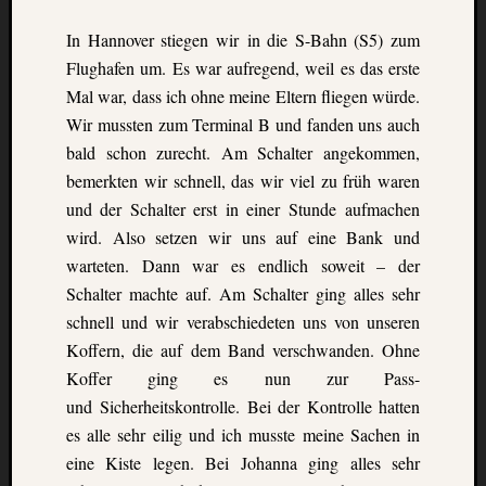
GFT-
Erasmus
In Hannover stiegen wir in die S-Bahn (S5) zum
e.V.
Flughafen um. Es war aufregend, weil es das erste
-
Mal war, dass ich ohne meine Eltern fliegen würde.
BBS
Wir mussten zum Terminal B und fanden uns auch
II
Göttingen-
bald schon zurecht. Am Schalter angekommen,
Godehardst
bemerkten wir schnell, das wir viel zu früh waren
11
und der Schalter erst in einer Stunde aufmachen
D-
wird. Also setzen wir uns auf eine Bank und
37081
warteten. Dann war es endlich soweit – der
Göttingen
Schalter machte auf. Am Schalter ging alles sehr
schnell und wir verabschiedeten uns von unseren
Koffern, die auf dem Band verschwanden. Ohne
CalPress
Koffer ging es nun zur Pass-
Events
und Sicherheitskontrolle. Bei der Kontrolle hatten
There
es alle sehr eilig und ich musste meine Sachen in
are
eine Kiste legen. Bei Johanna ging alles sehr
no