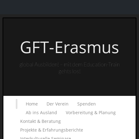
GFT-Erasmus
global Ausbilden! – mit dem Education-Train
gehts los!
Home
Der Verein
Spenden
Ab ins Ausland
Vorbereitung & Planung
Kontakt & Beratung
Projekte & Erfahrungsberichte
Interkulturelle Seminare