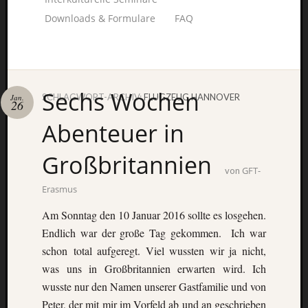
Downloads & Formulare
FAQ
Sechs Wochen
SCHLAGWORT-ARCHIV:
FLUGZEUG HANNOVER
Jan.
26
Unterstü
Abenteuer in
uns:
Großbritannien
GFT-
von
Erasmus
Fragen
lohnt sic
Am Sonntag den 10 Januar 2016 sollte es losgehen.
immer. W
Endlich war der große Tag gekommen. Ich war
beraten
schon total aufgeregt. Viel wussten wir ja nicht,
Sie
was uns in Großbritannien erwarten wird. Ich
persönlic
wusste nur
den Namen unserer Gastfamilie
und von
Peter, der mit mir im Vorfeld ab und an geschrieben