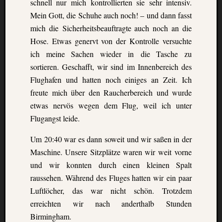
schnell nur mich kontrollierten sie sehr intensiv.
events.
Mein Gott, die Schuhe auch noch! – und dann fasst
mich die Sicherheitsbeauftragte auch noch an die
Subscribe
Hose. Etwas genervt von der Kontrolle versuchte
ich meine Sachen wieder in die Tasche zu
sortieren. Geschafft, wir sind im Innenbereich des
View
Flughafen und hatten noch einiges an Zeit. Ich
Calendar
freute mich über den Raucherbereich und wurde
etwas nervös wegen dem Flug, weil ich unter
Flugangst leide.
Neueste
Beiträge
Um 20:40 war es dann soweit und wir saßen in der
Finnla
Maschine. Unsere Sitzplätze waren wir weit vorne
–
und wir konnten durch einen kleinen Spalt
Ein
raussehen. Während des Fluges hatten wir ein paar
halbes
Luftlöcher, das war nicht schön. Trotzdem
Jahr
erreichten wir nach anderthalb Stunden
als
Teilzeit
Birmingham.