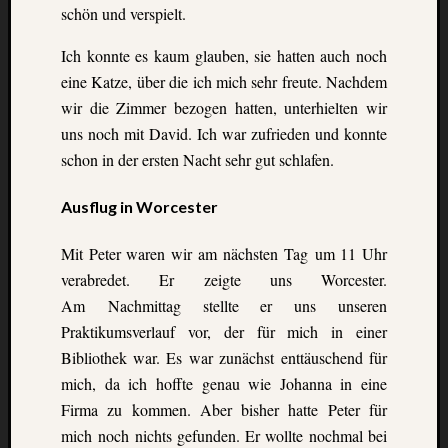
Ausflu
schön und verspielt.
Berich
Downl
Ich konnte es kaum glauben, sie hatten auch noch
Erfahr
eine Katze, über die ich mich sehr freute. Nachdem
Fazit
wir die Zimmer bezogen hatten, unterhielten wir
Finnla
uns noch mit David. Ich war zufrieden und konnte
Freizei
schon in der ersten Nacht sehr gut schlafen.
Großbr
Kolum
Mexik
Ausflug in Worcester
Norwe
Projek
Mit Peter waren wir am nächsten Tag um 11 Uhr
Schwe
verabredet. Er zeigte uns Worcester.
Umeå
Am Nachmittag stellte er uns unseren
Uppsa
Praktikumsverlauf vor, der für mich in einer
Worces
Bibliothek war. Es war zunächst enttäuschend für
mich, da ich hoffte genau wie Johanna in eine
Firma zu kommen. Aber bisher hatte Peter für
mich noch nichts gefunden. Er wollte nochmal bei