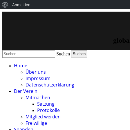
Über
Anmelden
WordPress
globa
Suchen
Home
Über uns
Impressum
Datenschutzerklärung
Der Verein
Mitmachen
Satzung
Protokolle
Mitglied werden
Freiwillige
Spenden