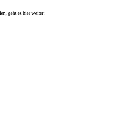
den
,
geht es hier weiter: