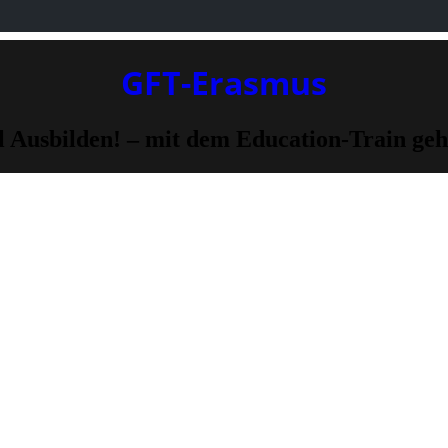
GFT-Erasmus
l Ausbilden! – mit dem Education-Train geht