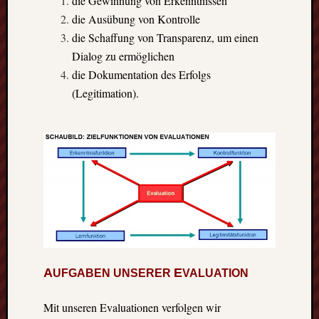
die Gewinnung von Erkenntnissen
Eskim
die Ausübung von Kontrolle
Tusen
takk
die Schaffung von Transparenz, um einen
–
Dialog zu ermöglichen
gute
die Dokumentation des Erfolgs
Fünf
(Legitimation).
Monat
in
Oslo
(Norw
Freiwil
in
Kolum
Umwel
in
Mexik
Ein
Urlaub
A
E
UFGABEN UNSERER
VALUATION
mit
Tücke
Mit unseren Evaluationen verfolgen wir
auf