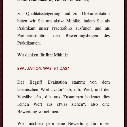
Heinz-
Hilpert-
zur Qualitätssteigerung und zur Dokumentation
Str.
4
bitten wir Sie um aktive Mithilfe, indem Sie als
D-
Praktikant unser Practiofolio ausfüllen und als
37085
Partnerinstitution den Bewertungsbogen des
Göttingen
Praktikanten.
kontakt@gf
erasmus.de
Wir danken für Ihre Mithilfe
Tel:
0551
EVALUATION, WAS IST DAS?
288
79
832
Der Begriff Evaluation stammt von dem
Fax:
lateinischen Wort „valor“ ab, d.h. Wert, und der
0551
Vorsilbe e/ex, d.h. aus. Zusammen bedeutet dies
270
„einen Wert aus etwas ziehen“, also eine
76
Bewertung vornehmen.
898
Geschäftsst
Wir möchten gern eine Bewertung für unser