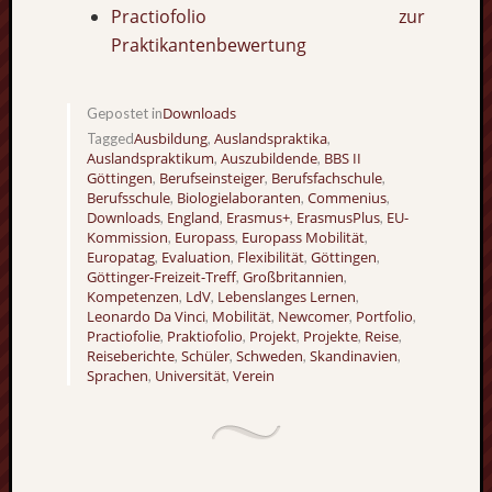
Practiofolio zur
Praktikantenbewertung
Downloads
Gepostet in
Ausbildung
Auslandspraktika
Tagged
,
,
Auslandspraktikum
Auszubildende
BBS II
,
,
Göttingen
Berufseinsteiger
Berufsfachschule
,
,
,
Berufsschule
Biologielaboranten
Commenius
,
,
,
Downloads
England
Erasmus+
ErasmusPlus
EU-
,
,
,
,
Kommission
Europass
Europass Mobilität
,
,
,
Europatag
Evaluation
Flexibilität
Göttingen
,
,
,
,
Göttinger-Freizeit-Treff
Großbritannien
,
,
Kompetenzen
LdV
Lebenslanges Lernen
,
,
,
Leonardo Da Vinci
Mobilität
Newcomer
Portfolio
,
,
,
,
Practiofolie
Praktiofolio
Projekt
Projekte
Reise
,
,
,
,
,
Reiseberichte
Schüler
Schweden
Skandinavien
,
,
,
,
Sprachen
Universität
Verein
,
,