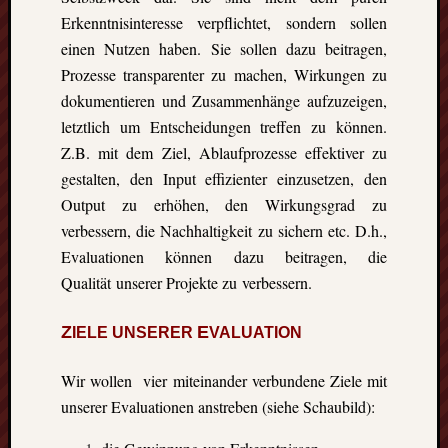
events.
Erkenntnisinteresse verpflichtet, sondern sollen
einen Nutzen haben. Sie sollen dazu beitragen,
Prozesse transparenter zu machen, Wirkungen zu
Subscribe
dokumentieren und Zusammenhänge aufzuzeigen,
letztlich um Entscheidungen treffen zu können.
View
Z.B. mit dem Ziel, Ablaufprozesse effektiver zu
Calendar
gestalten, den Input effizienter einzusetzen, den
Output zu erhöhen, den Wirkungsgrad zu
verbessern, die Nachhaltigkeit zu sichern etc. D.h.,
Neueste
Evaluationen können dazu beitragen, die
Beiträge
Qualität unserer Projekte zu verbessern.
Finnla
–
Z
E
IELE UNSERER
VALUATION
Ein
halbes
Wir wollen vier miteinander verbundene Ziele mit
Jahr
unserer Evaluationen anstreben (siehe Schaubild):
als
Teilzeit