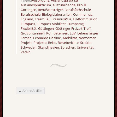
Ausbildung
Auslandspraktika
Tagged
,
,
Auslandspraktikum
Auszubildende
BBS II
,
,
Göttingen
Berufseinsteiger
Berufsfachschule
,
,
,
Berufsschule
Biologielaboranten
Commenius
,
,
,
England
Erasmus+
ErasmusPlus
EU-Kommission
,
,
,
,
Europass
Europass Mobilität
Europatag
,
,
,
Flexibilität
Göttingen
Göttinger-Freizeit-Treff
,
,
,
Großbritannien
Kompetenzen
LdV
Lebenslanges
,
,
,
Lernen
Leonardo Da Vinci
Mobilität
Newcomer
,
,
,
,
Projekt
Projekte
Reise
Reiseberichte
Schüler
,
,
,
,
,
Schweden
Skandinavien
Sprachen
Universität
,
,
,
,
Verein
←
Ältere Artikel
Beitragsnavigation