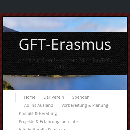
GFT-Erasmus
global Ausbilden! – mit dem Education-Train
gehts los!
Home
Der Verein
Spenden
Ab ins Ausland
Vorbereitung & Planung
Kontakt & Beratung
Projekte & Erfahrungsberichte
Interkulturelle Seminare