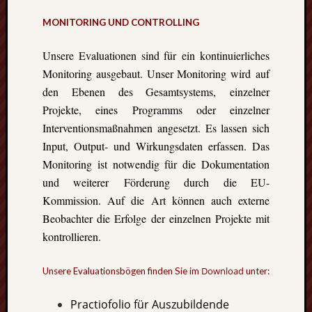
Ausflu
Berich
MONITORING UND CONTROLLING
Downl
Erfahr
Unsere Evaluationen sind für ein kontinuierliches
Fazit
Monitoring ausgebaut. Unser Monitoring wird auf
Finnla
den Ebenen des Gesamtsystems, einzelner
Freizei
Projekte, eines Programms oder einzelner
Großbr
Kolum
Interventionsmaßnahmen angesetzt. Es lassen sich
Mexik
Input, Output- und Wirkungsdaten erfassen. Das
Norwe
Monitoring ist notwendig für die Dokumentation
Projek
und weiterer Förderung durch die EU-
Schwe
Kommission. Auf die Art können auch externe
Umeå
Uppsa
Beobachter die Erfolge der einzelnen Projekte mit
Worces
kontrollieren.
Download
Unsere Evaluationsbögen finden Sie im
unter:
Practiofolio für Auszubildende