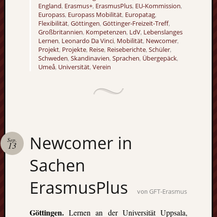
England
Erasmus+
ErasmusPlus
EU-Kommission
,
,
,
,
Europass
Europass Mobilität
Europatag
,
,
,
Flexibilität
Göttingen
Göttinger-Freizeit-Treff
,
,
,
Großbritannien
Kompetenzen
LdV
Lebenslanges
,
,
,
Lernen
Leonardo Da Vinci
Mobilität
Newcomer
,
,
,
,
Projekt
Projekte
Reise
Reiseberichte
Schüler
,
,
,
,
,
Schweden
Skandinavien
Sprachen
Übergepäck
,
,
,
,
Umeå
Universität
Verein
,
,
Newcomer in
Sep.
13
Sachen
ErasmusPlus
GFT-Erasmus
von
Göttingen.
Lernen an der Universität Uppsala,