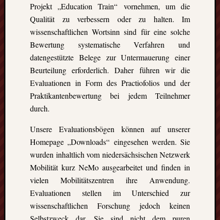
GFT-
Projekt „Education Train“ vornehmen, um die
Erasmus
Qualität zu verbessern oder zu halten. Im
e.V.
wissenschaftlichen Wortsinn sind für eine solche
-
Bewertung systematische Verfahren und
BBS
datengestützte Belege zur Untermauerung einer
II
Göttingen-
Beurteilung erforderlich. Daher führen wir die
Godehardst
Evaluationen in Form des Practiofolios und der
11
Praktikantenbewertung bei jedem Teilnehmer
D-
durch.
37081
Göttingen
Unsere Evaluationsbögen können auf unserer
Homepage „Downloads“ eingesehen werden. Sie
wurden inhaltlich vom niedersächsischen Netzwerk
CalPress
Mobilität kurz NeMo ausgearbeitet und finden in
Events
vielen Mobilitätszentren ihre Anwendung.
Evaluationen stellen im Unterschied zur
There
wissenschaftlichen Forschung jedoch keinen
are
no
Selbstzweck dar. Sie sind nicht dem puren