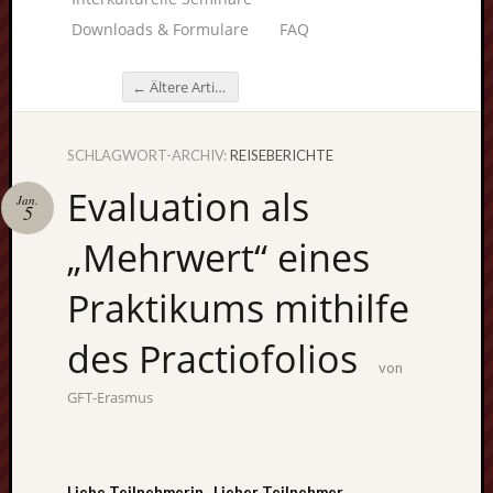
Downloads & Formulare
FAQ
←
Ältere Artikel
Beitragsnavigation
SCHLAGWORT-ARCHIV:
REISEBERICHTE
Unterstü
Evaluation als
uns:
Jan.
5
„Mehrwert“ eines
Praktikums mithilfe
Fragen
lohnt sic
des Practiofolios
immer. W
von
beraten
GFT-Erasmus
Sie
persönlic
Liebe Teilnehmerin, Lieber Teilnehmer,