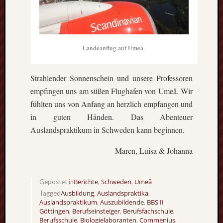
Landeanflug auf Umeå.
Strahlender Sonnenschein und unsere Professoren
empfingen uns am süßen Flughafen von Umeå. Wir
fühlten uns von Anfang an herzlich empfangen und
in guten Händen. Das Abenteuer
Auslandspraktikum in Schweden kann beginnen.
Maren, Luisa & Johanna
Berichte
Schweden
Umeå
Gepostet in
,
,
Ausbildung
Auslandspraktika
Tagged
,
,
Auslandspraktikum
Auszubildende
BBS II
,
,
Göttingen
Berufseinsteiger
Berufsfachschule
,
,
,
Berufsschule
Biologielaboranten
Commenius
,
,
,