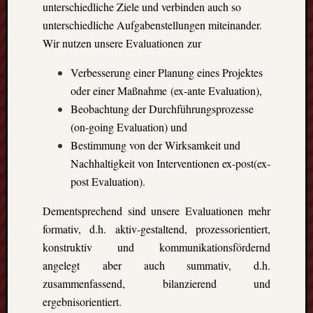
unterschiedliche Ziele und verbinden auch so
die
unterschiedliche Aufgabenstellungen miteinander.
Lofote
Wir nutzen unsere Evaluationen zur
Verbesserung einer Planung eines Projektes
Meta
oder einer Maßnahme (ex-ante Evaluation),
Anmel
Beobachtung der Durchführungsprozesse
Beitrag
(on-going Evaluation) und
Feed
Bestimmung von der Wirksamkeit und
(
RSS
)
Nachhaltigkeit von Interventionen ex-post(ex-
Komme
als
post Evaluation).
RSS
Dementsprechend sind unsere Evaluationen mehr
WordPr
formativ, d.h. aktiv-gestaltend, prozessorientiert,
konstruktiv und kommunikationsfördernd
Kategori
angelegt aber auch summativ, d.h.
zusammenfassend, bilanzierend und
Aktuel
Artikel
ergebnisorientiert.