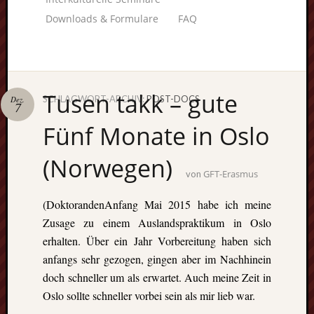
Downloads & Formulare
FAQ
Tusen takk – gute
SCHLAGWORT-ARCHIV:
POST-DOCS
Dez.
7
Unterstü
Fünf Monate in Oslo
uns:
(Norwegen)
GFT-Erasmus
von
Fragen
(DoktorandenAnfang Mai 2015 habe ich meine
lohnt sic
Zusage zu einem Auslandspraktikum in Oslo
immer. W
erhalten. Über ein Jahr Vorbereitung haben sich
beraten
anfangs sehr gezogen, gingen aber im Nachhinein
Sie
doch schneller um als erwartet. Auch meine Zeit in
persönlic
Oslo sollte schneller vorbei sein als mir lieb war.