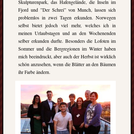
Skulpturenpark, das Hafengelände, die Inseln im
events.
Fjord und ”Der Schrei” von Munch, lassen sich
problemlos in zwei Tagen erkunden. Norwegen
Subscribe
selbst bietet jedoch viel mehr, welches ich in
meinen Urlaubstagen und an den Wochenenden
selber erkunden durfte. Besonders die Lofoten im
View
Sommer und die Bergregionen im Winter haben
Calendar
mich beeindruckt, aber auch der Herbst ist wirklich
schön anzusehen, wenn die Blätter an den Bäumen
Neueste
ihr Farbe ändern.
Beiträge
Finnla
–
Ein
halbes
Jahr
als
Teilzeit