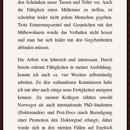
den Schränken nasse Tassen und Teller vor. Auch
die
die Fähigkeit einen Mülleimer zu treffen, ist
Lofote
scheinbar leider nicht jedem Menschen gegeben.
Trotz Erinnerungszettel und Gesprächen mit den
Mitbewohnern wurde das Verhalten nicht besser
Meta
und man hat sich leider mit den Gegebenheiten
Anmel
abfinden müssen.
Beitrag
Feed
Die Arbeit war lehrreich und interessant. Durch
(
RSS
)
bereits erlernte Fähigkeiten in meiner Ausbildung,
Komme
konnte ich nach ca. vier Wochen selbstständig
als
RSS
arbeiten. Zu den vorhandenen Kenntnissen habe
WordPr
ich mir aber auch einige neue Fertigkeiten aneignen
können. Zu meinen Kollegen zählten sowohl
Norweger als auch internationale PhD-Studenten
Kategori
(Doktoranden) und Post-Docs (nach Beendigung
Aktuel
einer Promotion den Doktorgrad erlangt), daher
Artikel
wurde sich in den meisten Fällen auf Englisch