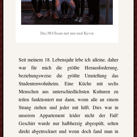
Eskim
Tusen
takk
–
gute
Das NO-Team mit mir und Kevin
Fünf
Monat
in
Oslo
Seit meinem 18. Lebensjahr lebe ich alleine, daher
(Norw
war für mich die größte Herausforderung,
Freiwil
beziehungsweise die größte Umstellung das
in
Kolum
Studentenwohnheim. Eine Küche mit sechs
Umwel
Menschen aus unterschiedlichsten Kulturen zu
in
teilen funktioniert nur dann, wenn alle an einem
Mexik
Strang ziehen und jeder mit hilft. Dies war in
Ein
unserem Appartement leider nicht der Fall!
Urlaub
Geschirr wurde nur halbherzig abgespült, selten
mit
Tücke
direkt abgetrocknet und wenn doch fand man in
auf