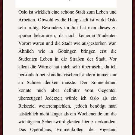
GFT-
Erasmus
Oslo ist wirklich eine schöne Stadt zum Leben und
e.V.
Arbeiten. Obwohl es die Hauptstadt ist wirkt Oslo
-
sehr ruhig. Besonders im Juli hat man dieses zu
BBS
spüren bekommen, da noch keinerlei Studenten
II
Göttingen-
Vorort waren und die Stadt wie ausgestorben war.
Godehardst
Ähnlich wie in Göttingen bringen erst die
11
Studenten Leben in die Straßen der Stadt. Vor
D-
allem die Wärme hat mich sehr überrascht, da ich
37081
persönlich bei skandinavischen Ländern immer nur
Göttingen
an Schnee denken musste. Der Sonnenbrand
konnte mich aber definitiv vom Gegenteil
überzeugen! Jederzeit würde ich Oslo als ein
CalPress
Reiseziel weiterempfehlen, jedoch benötigt man
Events
tatsächlich nicht länger als ein Wochenende um die
There
wichtigsten Sehenswürdigkeiten hier zu erkunden.
are
Das Opernhaus, Holmenkollen, der Vigeland
no