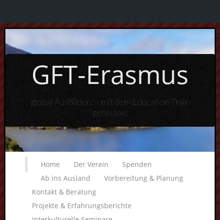
GFT-Erasmus
global Ausbilden! – mit dem Education-Train
gehts los!
Home
Der Verein
Spenden
Ab ins Ausland
Vorbereitung & Planung
Kontakt & Beratung
Projekte & Erfahrungsberichte
Interkulturelle Seminare