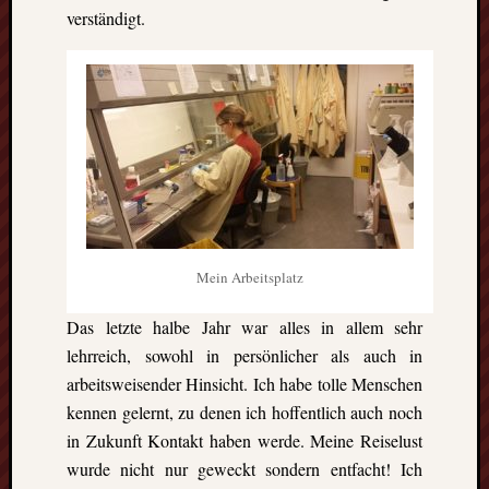
Ausflu
verständigt.
Berich
Downl
Erfahr
Fazit
Finnla
Freizei
Großbr
Kolum
Mexik
Norwe
Projek
Mein Arbeitsplatz
Schwe
Umeå
Das letzte halbe Jahr war alles in allem sehr
Uppsa
lehrreich, sowohl in persönlicher als auch in
Worces
arbeitsweisender Hinsicht. Ich habe tolle Menschen
kennen gelernt, zu denen ich hoffentlich auch noch
in Zukunft Kontakt haben werde. Meine Reiselust
wurde nicht nur geweckt sondern entfacht! Ich