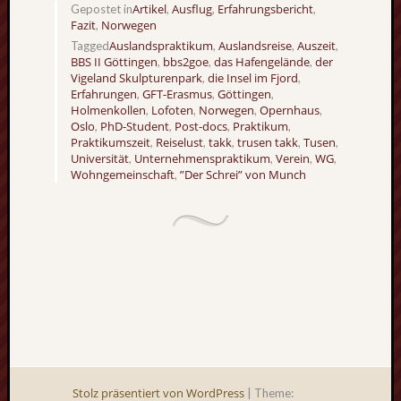
Artikel
Ausflug
Erfahrungsbericht
Gepostet in
,
,
,
Fazit
Norwegen
,
Auslandspraktikum
Auslandsreise
Auszeit
Tagged
,
,
,
BBS II Göttingen
bbs2goe
das Hafengelände
der
,
,
,
Vigeland Skulpturenpark
die Insel im Fjord
,
,
Erfahrungen
GFT-Erasmus
Göttingen
,
,
,
Holmenkollen
Lofoten
Norwegen
Opernhaus
,
,
,
,
Oslo
PhD-Student
Post-docs
Praktikum
,
,
,
,
Praktikumszeit
Reiselust
takk
trusen takk
Tusen
,
,
,
,
,
Universität
Unternehmenspraktikum
Verein
WG
,
,
,
,
Wohngemeinschaft
”Der Schrei” von Munch
,
Stolz präsentiert von WordPress
|
Theme: