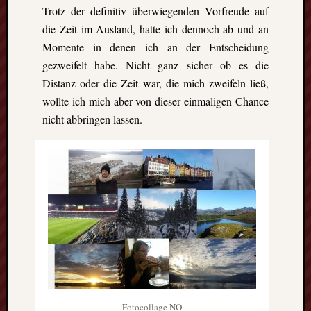
Heinz-
Trotz der definitiv überwiegenden Vorfreude auf
Hilpert-
die Zeit im Ausland, hatte ich dennoch ab und an
Str.
Momente in denen ich an der Entscheidung
4
D-
gezweifelt habe. Nicht ganz sicher ob es die
37085
Distanz oder die Zeit war, die mich zweifeln ließ,
Göttingen
wollte ich mich aber von dieser einmaligen Chance
kontakt@gf
nicht abbringen lassen.
erasmus.de
Tel:
0551
288
79
832
Fax:
0551
270
76
898
Geschäftsst
Fotocollage NO