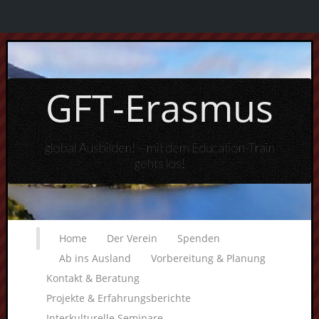
GFT-Erasmus
global Ausbilden! – mit dem Education-Train
gehts los!
Home
Der Verein
Spenden
Ab ins Ausland
Vorbereitung & Planung
Kontakt & Beratung
Projekte & Erfahrungsberichte
Interkulturelle Seminare