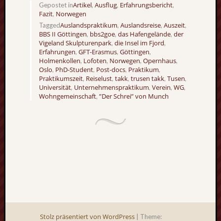
Artikel
Ausflug
Erfahrungsbericht
Gepostet in
,
,
,
Fazit
Norwegen
,
Auslandspraktikum
Auslandsreise
Auszeit
Tagged
,
,
,
BBS II Göttingen
bbs2goe
das Hafengelände
der
,
,
,
Vigeland Skulpturenpark
die Insel im Fjord
,
,
Erfahrungen
GFT-Erasmus
Göttingen
,
,
,
Holmenkollen
Lofoten
Norwegen
Opernhaus
,
,
,
,
Oslo
PhD-Student
Post-docs
Praktikum
,
,
,
,
Praktikumszeit
Reiselust
takk
trusen takk
Tusen
,
,
,
,
,
Universität
Unternehmenspraktikum
Verein
WG
,
,
,
,
Wohngemeinschaft
”Der Schrei” von Munch
,
Stolz präsentiert von WordPress
|
Theme: