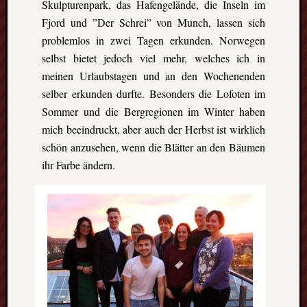
Skulpturenpark, das Hafengelände, die Inseln im
events.
Fjord und ”Der Schrei” von Munch, lassen sich
problemlos in zwei Tagen erkunden. Norwegen
Subscribe
selbst bietet jedoch viel mehr, welches ich in
meinen Urlaubstagen und an den Wochenenden
selber erkunden durfte. Besonders die Lofoten im
View
Sommer und die Bergregionen im Winter haben
Calendar
mich beeindruckt, aber auch der Herbst ist wirklich
schön anzusehen, wenn die Blätter an den Bäumen
Neueste
ihr Farbe ändern.
Beiträge
Finnla
–
Ein
halbes
Jahr
als
Teilzeit