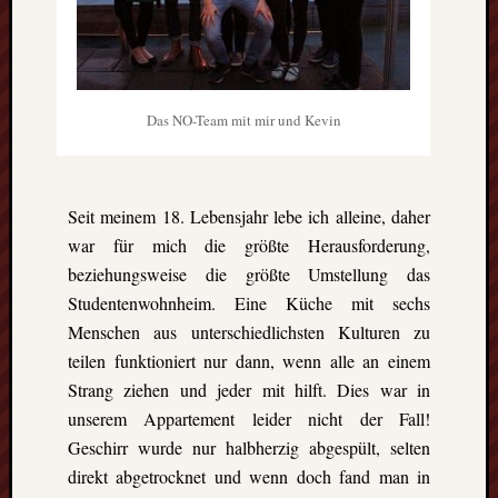
Eskim
Tusen
takk
–
gute
Das NO-Team mit mir und Kevin
Fünf
Monat
in
Oslo
Seit meinem 18. Lebensjahr lebe ich alleine, daher
(Norw
war für mich die größte Herausforderung,
Freiwil
beziehungsweise die größte Umstellung das
in
Kolum
Studentenwohnheim. Eine Küche mit sechs
Umwel
Menschen aus unterschiedlichsten Kulturen zu
in
teilen funktioniert nur dann, wenn alle an einem
Mexik
Strang ziehen und jeder mit hilft. Dies war in
Ein
unserem Appartement leider nicht der Fall!
Urlaub
Geschirr wurde nur halbherzig abgespült, selten
mit
Tücke
direkt abgetrocknet und wenn doch fand man in
auf