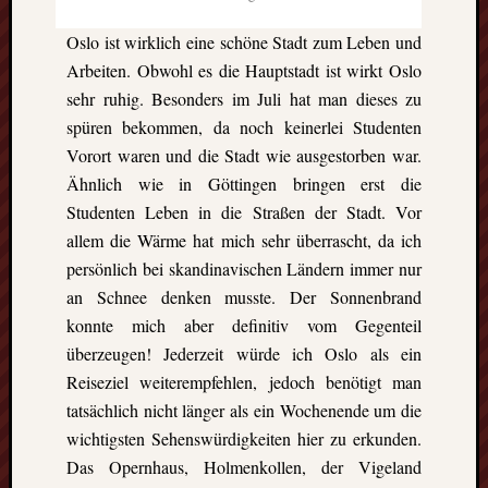
GFT-
Erasmus
Oslo ist wirklich eine schöne Stadt zum Leben und
e.V.
Arbeiten. Obwohl es die Hauptstadt ist wirkt Oslo
-
sehr ruhig. Besonders im Juli hat man dieses zu
BBS
spüren bekommen, da noch keinerlei Studenten
II
Göttingen-
Vorort waren und die Stadt wie ausgestorben war.
Godehardst
Ähnlich wie in Göttingen bringen erst die
11
Studenten Leben in die Straßen der Stadt. Vor
D-
allem die Wärme hat mich sehr überrascht, da ich
37081
persönlich bei skandinavischen Ländern immer nur
Göttingen
an Schnee denken musste. Der Sonnenbrand
konnte mich aber definitiv vom Gegenteil
überzeugen! Jederzeit würde ich Oslo als ein
CalPress
Reiseziel weiterempfehlen, jedoch benötigt man
Events
tatsächlich nicht länger als ein Wochenende um die
There
wichtigsten Sehenswürdigkeiten hier zu erkunden.
are
Das Opernhaus, Holmenkollen, der Vigeland
no