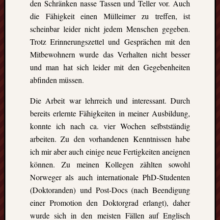
den Schränken nasse Tassen und Teller vor. Auch
die
die Fähigkeit einen Mülleimer zu treffen, ist
Lofote
scheinbar leider nicht jedem Menschen gegeben.
Trotz Erinnerungszettel und Gesprächen mit den
Mitbewohnern wurde das Verhalten nicht besser
Meta
und man hat sich leider mit den Gegebenheiten
Anmel
abfinden müssen.
Beitrag
Feed
Die Arbeit war lehrreich und interessant. Durch
(
RSS
)
bereits erlernte Fähigkeiten in meiner Ausbildung,
Komme
konnte ich nach ca. vier Wochen selbstständig
als
RSS
arbeiten. Zu den vorhandenen Kenntnissen habe
WordPr
ich mir aber auch einige neue Fertigkeiten aneignen
können. Zu meinen Kollegen zählten sowohl
Norweger als auch internationale PhD-Studenten
Kategori
(Doktoranden) und Post-Docs (nach Beendigung
Aktuel
einer Promotion den Doktorgrad erlangt), daher
Artikel
wurde sich in den meisten Fällen auf Englisch