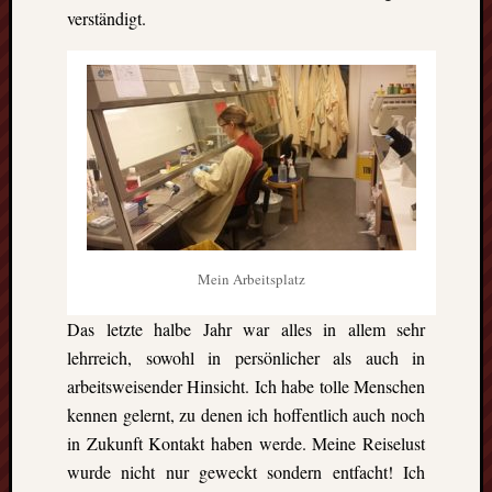
Ausflu
verständigt.
Berich
Downl
Erfahr
Fazit
Finnla
Freizei
Großbr
Kolum
Mexik
Norwe
Projek
Mein Arbeitsplatz
Schwe
Umeå
Das letzte halbe Jahr war alles in allem sehr
Uppsa
lehrreich, sowohl in persönlicher als auch in
Worces
arbeitsweisender Hinsicht. Ich habe tolle Menschen
kennen gelernt, zu denen ich hoffentlich auch noch
in Zukunft Kontakt haben werde. Meine Reiselust
wurde nicht nur geweckt sondern entfacht! Ich