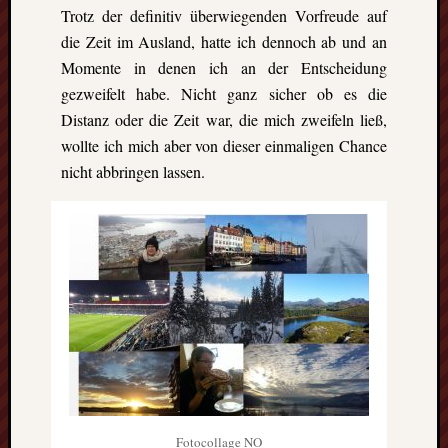
Heinz-
Trotz der definitiv überwiegenden Vorfreude auf
Hilpert-
die Zeit im Ausland, hatte ich dennoch ab und an
Str.
Momente in denen ich an der Entscheidung
4
D-
gezweifelt habe. Nicht ganz sicher ob es die
37085
Distanz oder die Zeit war, die mich zweifeln ließ,
Göttingen
wollte ich mich aber von dieser einmaligen Chance
kontakt@gf
nicht abbringen lassen.
erasmus.de
Tel:
0551
288
79
832
Fax:
0551
270
76
898
Geschäftsst
Fotocollage NO