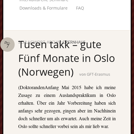
Downloads & Formulare
FAQ
Tusen takk – gute
SCHLAGWORT-ARCHIV:
OPERNHAUS
Dez.
7
Unterstü
Fünf Monate in Oslo
uns:
(Norwegen)
GFT-Erasmus
von
Fragen
(DoktorandenAnfang Mai 2015 habe ich meine
lohnt sic
Zusage zu einem Auslandspraktikum in Oslo
immer. W
erhalten. Über ein Jahr Vorbereitung haben sich
beraten
anfangs sehr gezogen, gingen aber im Nachhinein
Sie
doch schneller um als erwartet. Auch meine Zeit in
persönlic
Oslo sollte schneller vorbei sein als mir lieb war.