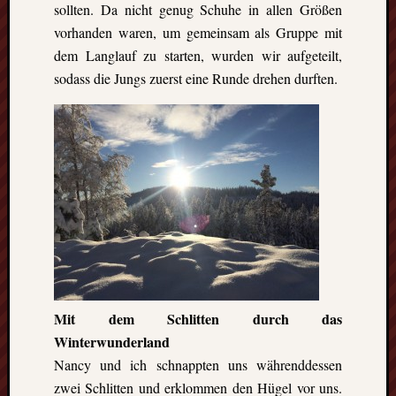
sollten. Da nicht genug Schuhe in allen Größen
die
vorhanden waren, um gemeinsam als Gruppe mit
Lofote
dem Langlauf zu starten, wurden wir aufgeteilt,
sodass die Jungs zuerst eine Runde drehen durften.
Meta
Anmel
Beitrag
Feed
(
RSS
)
Komme
als
RSS
WordPr
Mit dem Schlitten durch das
Kategori
Winterwunderland
Aktuel
Nancy und ich schnappten uns währenddessen
Artikel
zwei Schlitten und erklommen den Hügel vor uns.