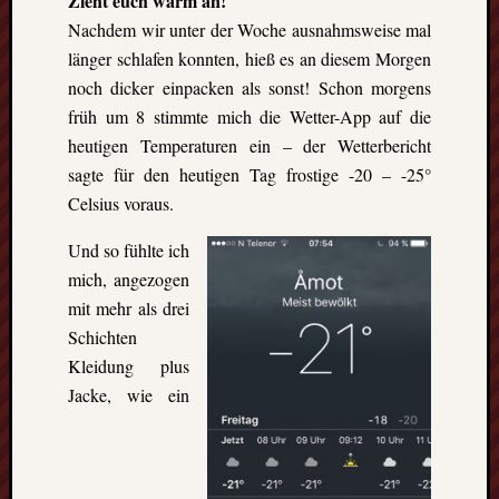
Zieht euch warm an!
events.
Nachdem wir unter der Woche ausnahmsweise mal
länger schlafen konnten, hieß es an diesem Morgen
Subscribe
noch dicker einpacken als sonst! Schon morgens
früh um 8 stimmte mich die Wetter-App auf die
heutigen Temperaturen ein – der Wetterbericht
View
sagte für den heutigen Tag frostige -20 – -25°
Calendar
Celsius voraus.
Und so fühlte ich
Neueste
mich, angezogen
Beiträge
mit mehr als drei
Finnla
Schichten
–
Kleidung plus
Ein
Jacke, wie ein
halbes
Jahr
als
Teilzeit