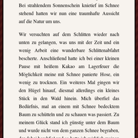
Ausflu
Bei strahlendem Sonnenschein knietief im Schnee
Berich
stehend hatten wir nun eine traumhafte Aussicht
Downl
auf die Natur um uns.
Erfahr
Fazit
Wir versuchten auf dem Schlitten wieder nach
Finnla
unten zu gelangen, was uns mit der Zeit und ein
Freizei
Großbr
wenig Arbeit eine wunderbare Schlittenabfahrt
Kolum
bescherte. Anschließend hatte ich bei einer kleinen
Mexik
Pause mit heißem Kakao am Lagerfeuer die
Norwe
Möglichkeit meine mit Schnee panierte Hose, ein
Projek
wenig zu trocknen. Ein weiteres Mal gingen wir
Schwe
Umeå
den Hügel hinauf, diesmal allerdings ein kleines
Uppsa
Stück in den Wald hinein. Mich überfiel das
Worces
Bedürfnis, mal an einem mit Schnee bedecktem
Baum zu schütteln und zu schauen was passiert. Zu
meinem Glück stand ich günstig unter dem Baum
und wurde nicht von dem ganzen Schnee begraben,