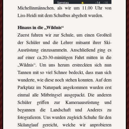
Eskim
Michellinmännchen, als wir um 11.00 Uhr von
Tusen
takk
Liss-Heidi mit dem Schulbus abgeholt wurden.
–
Hinaus in die „Wildnis“
gute
Fünf
Zuerst fuhren wir zur Schule, um einen Großteil
Monat
der Schüler und die Lehrer mitsamt ihrer Ski-
in
Ausrüstung einzusammeln. Anschließend ging es
Oslo
auf einer ca.20-30-minütigen Fahrt mitten in die
(Norw
„Wildnis“. Um uns herum erstreckten sich nun
Freiwil
in
Tannen mit so viel Schnee bedeckt, dass man sich
Kolum
wunderte, wie diese noch stehen konnten. Auf dem
Umwel
Parkplatz im Naturpark angekommen wurden erst
in
einmal alle Mitbringsel ausgepackt. Die anderen
Mexik
Schüler griffen zur Kameraausrüstung und
Ein
begannen die Landschaft und Anderes zu
Urlaub
mit
fotografieren. Uns wurden zugleich Schuhe für den
Tücke
Skilanglauf gereicht, welche wir anprobieren
auf