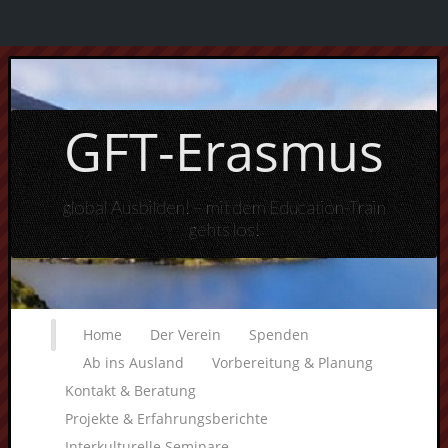
GFT-Erasmus
global Ausbilden! – mit dem Education-Train
gehts los!
Home
Der Verein
Spenden
Ab ins Ausland
Vorbereitung & Planung
Kontakt & Beratung
Projekte & Erfahrungsberichte
Interkulturelle Seminare