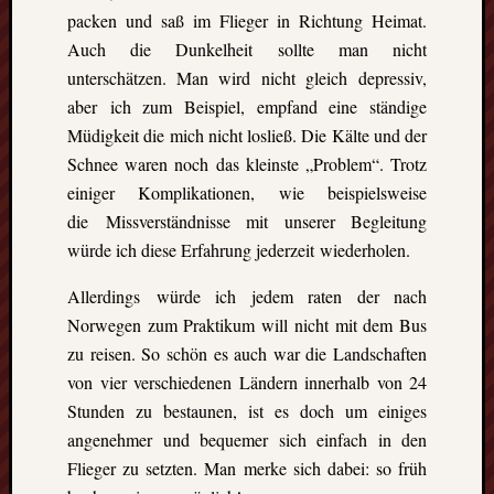
Heinz-
packen und saß im Flieger in Richtung Heimat.
Hilpert-
Auch die Dunkelheit sollte man nicht
Str.
4
unterschätzen. Man wird nicht gleich depressiv,
D-
aber ich zum Beispiel, empfand eine ständige
37085
Müdigkeit die mich nicht losließ. Die Kälte und der
Göttingen
Schnee waren noch das kleinste „Problem“. Trotz
kontakt@gf
einiger Komplikationen, wie beispielsweise
erasmus.de
die Missverständnisse mit unserer Begleitung
Tel:
0551
würde ich diese Erfahrung jederzeit wiederholen.
288
79
Allerdings würde ich jedem raten der nach
832
Norwegen zum Praktikum will nicht mit dem Bus
Fax:
zu reisen. So schön es auch war die Landschaften
0551
von vier verschiedenen Ländern innerhalb von 24
270
Stunden zu bestaunen, ist es doch um einiges
76
angenehmer und bequemer sich einfach in den
898
Flieger zu setzten. Man merke sich dabei: so früh
Geschäftsst