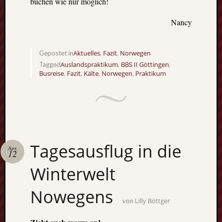
buchen wie nur möglich!
GFT-
Erasmus
Nancy
e.V.
-
BBS
Aktuelles
Fazit
Norwegen
Gepostet in
,
,
II
Auslandspraktikum
BBS II Göttingen
Tagged
,
,
Göttingen-
Busreise
Fazit
Kälte
Norwegen
Praktikum
,
,
,
,
Godehardst
11
D-
37081
Göttingen
Tagesausflug in die
Apr.
12
CalPress
Winterwelt
Events
Nowegens
There
Lilly Böttger
von
are
no