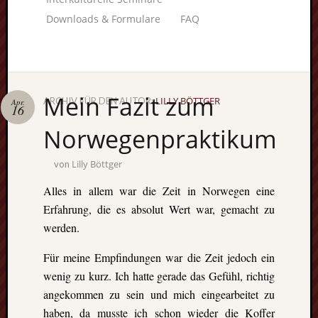
Downloads & Formulare
FAQ
Mein Fazit zum
LILLY BÖTTGER
ARCHIV FÜR DEN AUTOR:
Apr.
16
Unterstü
uns:
Norwegenpraktikum
Lilly Böttger
von
Alles in allem war die Zeit in Norwegen eine
Fragen
Erfahrung, die es absolut Wert war, gemacht zu
lohnt sic
werden.
immer. W
beraten
Für meine Empfindungen war die Zeit jedoch ein
Sie
wenig zu kurz. Ich hatte gerade das Gefühl, richtig
persönlic
angekommen zu sein und mich eingearbeitet zu
haben, da musste ich schon wieder die Koffer