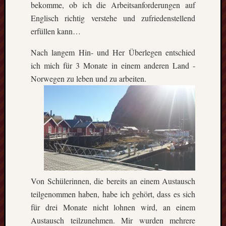
Heinz-
bekomme, ob ich die Arbeitsanforderungen auf
Hilpert-
Englisch richtig verstehe und zufriedenstellend
Str.
erfüllen kann…
4
D-
Nach langem Hin- und Her Überlegen entschied
37085
ich mich für 3 Monate in einem anderen Land -
Göttingen
Norwegen zu leben und zu
arbeiten.
kontakt@gf
erasmus.de
Tel:
0551
288
79
832
Fax:
0551
270
Von Schülerinnen, die bereits an einem Austausch
76
teilgenommen haben, habe ich gehört, dass es sich
898
für drei Monate nicht lohnen wird, an einem
Geschäftsst
Austausch teilzunehmen. Mir wurden mehrere