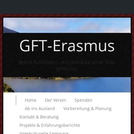
GFT-Erasmus
global Ausbilden! – mit dem Education-Train
gehts los!
Home
Der Verein
Spenden
Ab ins Ausland
Vorbereitung & Planung
Kontakt & Beratung
Projekte & Erfahrungsberichte
Interkulturelle Seminare