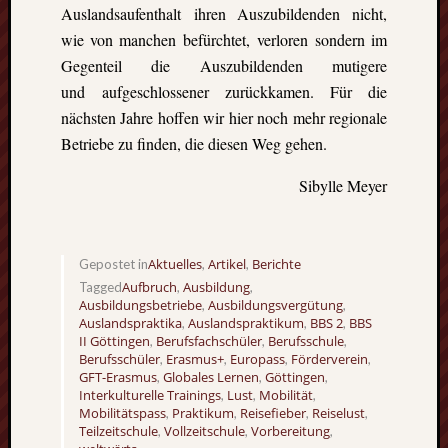
Auslandsaufenthalt ihren Auszubildenden nicht,
wie von manchen befürchtet, verloren sondern im
Gegenteil die Auszubildenden mutigere
und aufgeschlossener zurückkamen. Für die
nächsten Jahre hoffen wir hier noch mehr regionale
Betriebe zu finden, die diesen Weg gehen.
Sibylle Meyer
Aktuelles
Artikel
Berichte
Gepostet in
,
,
Aufbruch
Ausbildung
Tagged
,
,
Ausbildungsbetriebe
Ausbildungsvergütung
,
,
Auslandspraktika
Auslandspraktikum
BBS 2
BBS
,
,
,
II Göttingen
Berufsfachschüler
Berufsschule
,
,
,
Berufsschüler
Erasmus+
Europass
Förderverein
,
,
,
,
GFT-Erasmus
Globales Lernen
Göttingen
,
,
,
Interkulturelle Trainings
Lust
Mobilität
,
,
,
Mobilitätspass
Praktikum
Reisefieber
Reiselust
,
,
,
,
Teilzeitschule
Vollzeitschule
Vorbereitung
,
,
,