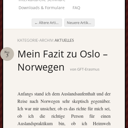
Downloads & Formulare
FAQ
←
Ältere Artikel
Neuere Artikel
→
Beitragsnavigation
KATEGORIE-ARCHIV:
AKTUELLES
Unterstü
Mein Fazit zu Oslo –
uns:
Nov.
5
Norwegen
GFT-Erasmus
von
Fragen
lohnt sic
Anfangs stand ich dem Auslandsaufenthalt und der
immer. W
Reise nach Norwegen sehr skeptisch gegenüber.
beraten
Sie
Ich war mir unsicher, ob es das richte für mich sei,
persönlic
ob ich die richtige Person für einen
Auslandspraktikum bin, ob ich Heimweh