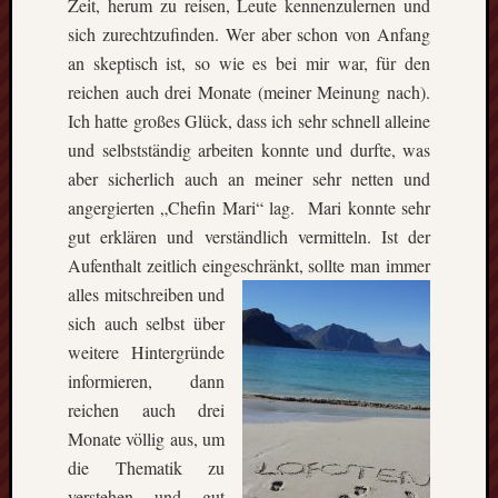
Zeit, herum zu reisen, Leute kennenzulernen und
events.
sich zurechtzufinden. Wer aber schon von Anfang
an skeptisch ist, so wie es bei mir war, für den
Subscribe
reichen auch drei Monate (meiner Meinung nach).
Ich hatte großes Glück, dass ich sehr schnell alleine
und selbstständig arbeiten konnte und durfte, was
View
aber sicherlich auch an meiner sehr netten und
Calendar
angergierten „Chefin Mari“ lag. Mari konnte sehr
gut erklären und verständlich vermitteln. Ist der
Aufenthalt zeitlich eingeschränkt, sollte man immer
Neueste
Beiträge
alles m
itschreiben und
sich auch selbst über
Finnla
weitere Hintergründe
–
informieren, dann
Ein
halbes
reichen auch drei
Jahr
Monate völlig aus, um
als
die Thematik zu
Teilzeit
verstehen und gut