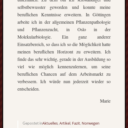
die
selbstbewusster geworden und konnte meine
Lofote
beruflichen Kenntnisse erweitern. In Göttingen
arbeite ich in der allgemeinen Pflanzenpathologie
und Pflanzenzucht, in Oslo in der
Meta
Molekularbiologie. Ein ganz anderer
Anmel
Einsatzbereich, so dass ich so die Möglichkeit hatte
Beitrag
meinen beruflichen Horizont zu erweitern. Ich
Feed
finde das sehr wichtig, gerade in der Ausbildung so
(
RSS
)
viel wie möglich kennenzulernen, um seine
Komme
beruflichen Chancen auf dem Arbeitsmarkt zu
als
RSS
verbessern. Ich würde nun jederzeit wieder so
WordPr
entscheiden.
Marie
Kategori
Aktuel
Artikel
Aktuelles
Artikel
Fazit
Norwegen
Gepostet in
,
,
,