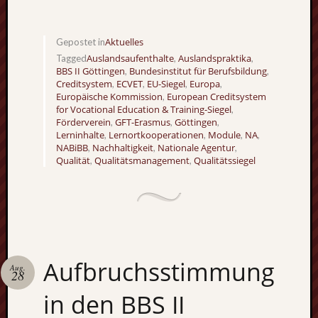
Aktuelles
Gepostet in
Auslandsaufenthalte
Auslandspraktika
Tagged
,
,
BBS II Göttingen
Bundesinstitut für Berufsbildung
,
,
Creditsystem
ECVET
EU-Siegel
Europa
,
,
,
,
Europäische Kommission
European Creditsystem
,
for Vocational Education & Training-Siegel
,
Förderverein
GFT-Erasmus
Göttingen
,
,
,
Lerninhalte
Lernortkooperationen
Module
NA
,
,
,
,
NABiBB
Nachhaltigkeit
Nationale Agentur
,
,
,
Qualität
Qualitätsmanagement
Qualitätssiegel
,
,
Aufbruchsstimmung
Aug.
28
in den BBS II