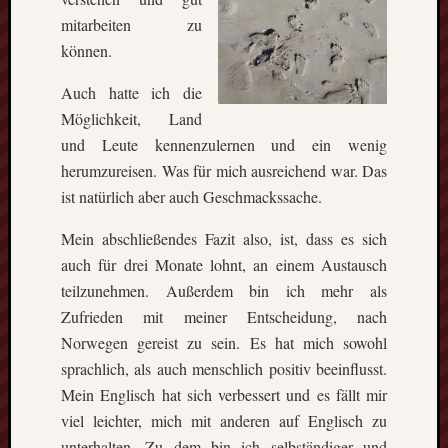
Eskim
mitarbeiten zu
Tusen
können.
takk
–
Auch hatte ich die
gute
Fünf
Möglichkeit, Land
Monat
und Leute kennenzulernen und ein wenig
in
herumzureisen. Was für mich ausreichend war. Das
Oslo
ist natürlich aber auch Geschmackssache.
(Norw
Freiwil
Mein abschließendes Fazit also, ist, dass es sich
in
auch für drei Monate lohnt, an einem Austausch
Kolum
teilzunehmen. Außerdem bin ich mehr als
Umwel
in
Zufrieden mit meiner Entscheidung, nach
Mexik
Norwegen gereist zu sein. Es hat mich sowohl
Ein
sprachlich, als auch menschlich positiv beeinflusst.
Urlaub
Mein Englisch hat sich verbessert und es fällt mir
mit
viel leichter, mich mit anderen auf Englisch zu
Tücke
unterhalten. Zu dem bin ich selbständiger und
auf