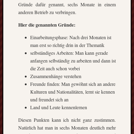
GFT-
Gründe dafür genannt, sechs Monate in einem
Erasmus
anderen Betrieb zu verbringen.
e.V.
-
Hier die genannten Gründe:
BBS
II
Einarbeitungsphase: Nach drei Monaten ist
Göttingen-
man erst so richtig drin in der Thematik
Godehardst
selbständiges Arbeiten: Man kann gerade
11
anfangen selbständig zu arbeiten und dann ist
D-
37081
die Zeit auch schon vorbei
Göttingen
Zusammenhänge verstehen
Freunde finden: Man gewöhnt sich an andere
Kulturen und Nationalitäten, lernt sie kennen
und freundet sich an
CalPress
Land und Leute kennenlernen
Events
There
Diesen Punkten kann ich nicht ganz zustimmen.
are
Natürlich hat man in sechs Monaten deutlich mehr
no