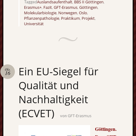
Ausflu
Auslandsaufenthalt
BBS II Göttingen
Tagged
,
,
Erasmus+
Fazit
GFT-Erasmus
Göttingen
,
,
,
,
Berich
Molekularbiologie
Norwegen
Oslo
,
,
,
Downl
Pflanzenpathologie
Praktikum
Projekt
,
,
,
Erfahr
Universität
Fazit
Finnla
Freizei
Großbr
Kolum
Mexik
Ein EU-Siegel für
Norwe
Okt.
16
Projek
Qualität und
Schwe
Umeå
Uppsa
Nachhaltigkeit
Worces
(ECVET)
GFT-Erasmus
von
Göttingen.