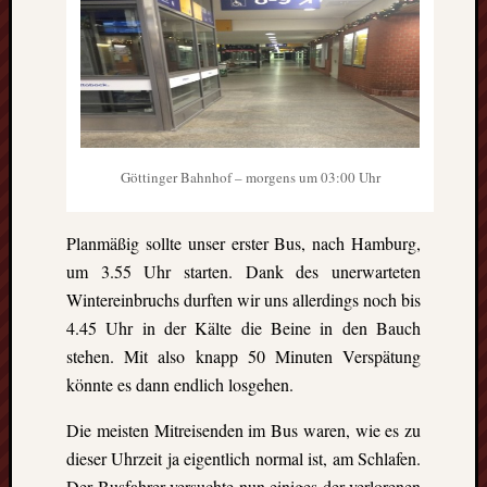
Heinz-
Hilpert-
Str.
4
D-
37085
Göttingen
kontakt@gf
Göttinger Bahnhof – morgens um 03:00 Uhr
erasmus.de
Tel:
0551
Planmäßig sollte unser erster Bus, nach Hamburg,
288
um 3.55 Uhr starten. Dank des unerwarteten
79
Wintereinbruchs durften wir uns allerdings noch bis
832
4.45 Uhr in der Kälte die Beine in den Bauch
Fax:
stehen. Mit also knapp 50 Minuten Verspätung
0551
könnte es dann endlich losgehen.
270
76
Die meisten Mitreisenden im Bus waren, wie es zu
898
dieser Uhrzeit ja eigentlich normal ist, am Schlafen.
Geschäftsst
Der Busfahrer versuchte nun einiges der verlorenen