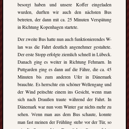
events.
besorgt haben und unsere Koffer eingeladen
wurden, durften wir auch den nächsten Bus
betreten, der dann mit ca. 25 Minuten Verspätung
Subscribe
in Richtung Kopenhagen startete.
Der
weite Bus hatte nun auch funktionierendes W-
z
View
lan was die Fahrt deutlich angenehmer gestaltete.
Calendar
Der erste Stopp erfolgte ziemlich schnell in Lübeck.
Danach ging es weiter in Richtung Fehmarn. In
Neueste
Puttgarden ging es dann auf die Fähre, die ca. 45
Beiträge
Minuten bis zum anderen Ufer in Dänemark
brauchte. Es herrschte ein schöner Wellengang und
Finnla
der Wind peitschte einem ins Gesicht, wenn man
–
sich nach Draußen traute während der Fahrt. In
Ein
halbes
Dänemark war nun vom Winter gar nichts mehr zu
Jahr
sehen
enn man aus dem Bus schaute
konnte
. W
,
als
man fast meinen der Frühling steh
vor der Tür, so
e
Teilzeit