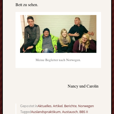
Bett zu sehen.
Meine Begleiter nach Norwegen.
Nancy und Carolin
Aktuelles
Artikel
Berichte
Norwegen
Gepostet in
,
,
,
Auslandspraktikum
Austausch
BBS II
Tagged
,
,