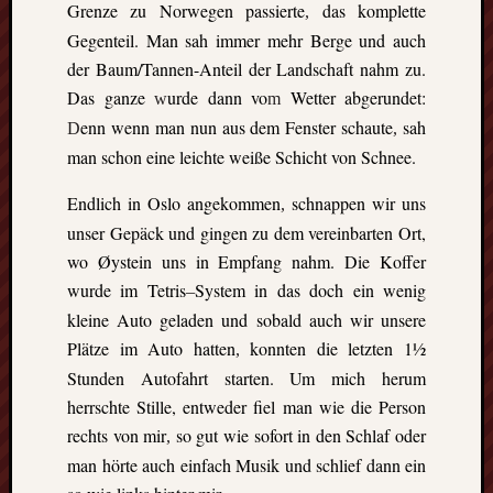
Grenze zu Norwegen passierte
das komplette
,
Gegenteil. Man sah immer mehr Berge und auch
der Baum/Tannen-Anteil der Landschaft nahm zu.
Das ganze
urde dann vo
Wetter abgerundet:
w
m
enn wenn man nun aus dem Fenster schaute
sah
D
,
man schon eine leichte weiße Schicht von Schnee.
Endlich in Oslo angekommen
schnappen wir uns
,
unser Gepäck und gingen zu dem vereinbarten Ort,
wo Øystein uns in Empfang nahm. Die Koffer
wurde im Tetris
System in das doch ein wenig
–
kleine Auto geladen und sobald auch wir unsere
Plätze im Auto hatten
konnten die letzten 1½
,
Stunden Autofahrt starten. Um mich herum
herrschte Stille, entweder fiel man wie die Person
rechts von mir
so gut wie sofort in den Schlaf oder
,
man hörte auch einfach Musik und schlief dann ein