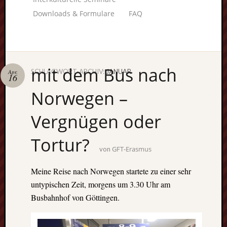
Downloads & Formulare
FAQ
mit dem Bus nach
SCHLAGWORT-ARCHIV:
JANUAR
Apr.
16
Unterstü
Norwegen –
uns:
Vergnügen oder
Tortur?
Fragen
GFT-Erasmus
von
lohnt sic
immer. W
Meine Reise nach Norwegen startete zu einer sehr
beraten
untypischen Zeit, morgens um 3.30 Uhr am
Sie
Busbahnhof von Göttingen.
persönlic