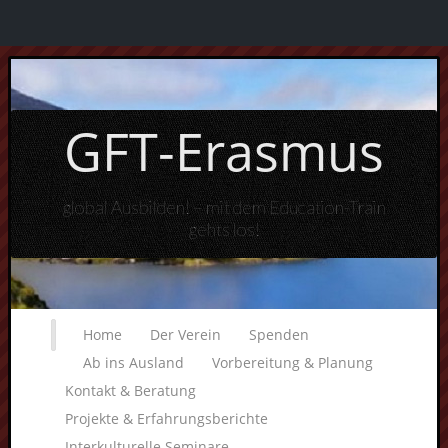
GFT-Erasmus
global Ausbilden! – mit dem Education-Train
gehts los!
Home
Der Verein
Spenden
Ab ins Ausland
Vorbereitung & Planung
Kontakt & Beratung
Projekte & Erfahrungsberichte
Interkulturelle Seminare