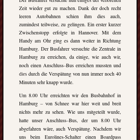
GFT-
Zeit wieder gut zu machen. Dank der doch recht
Erasmus
leeren Autobahnen schien ihm dies
auch,
e.V.
-
zumindest teilweise, zu gelingen. Ein erster kurzer
BBS
Zwischenstopp erfolgte in Hannover. Mit dem
II
Handy am Ohr ging es dann weiter in Richtung
Göttingen-
Hamburg. Der Busfahrer versuchte die Zentrale in
Godehardst
Hamburg zu erreichen
da einige, wie auch wir,
11
,
D-
noch einen Anschluss
Bus erreichen mussten und
–
37081
durch die Verspätung von nun immer noch 40
dies
Göttingen
Minuten sehr knapp wurde.
Um 8.00 Uhr erreichten wir den Busbahnhof in
Hamburg
von Schnee war hier weit und breit
–
CalPress
nichts mehr zu sehen. Wie uns mitgeteilt wurde
Events
,
hatte unser Anschluss
Bus, der um 8.00 Uhr
–
There
abgefahren wäre, auch Verspätung. Nachdem wir
are
uns beim Eurolines-Schalter einen Boardpass
no