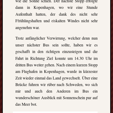
wie die Sonne schien. Der nächste Stopp erfolgte
Eskim
dann in Kopenhagen
wo wir eine Stunde
Tusen
,
takk
Aufenthalt hatten, der dank des nicht sehr
–
F
rühlingshaften und
kalten Windes nicht sehr
f
eis
gute
angenehm war.
Fünf
Monat
Trotz anfänglicher Verwirrung
welcher denn nun
,
in
unser nächster Bus sein sollte, haben wir es
Oslo
geschafft in den
ichtigen einzusteigen und die
(Norw
r
Freiwil
Fahrt in Richtung Ziel konnte um 14.30 Uhr im
in
dritten Bus weiter gehen. Nach einem kurzen Stopp
Kolum
am Flughafen in Kopenhagen, wurde in kürzester
Umwel
Zeit wieder einmal das Land gewechselt. Über eine
in
Brücke fuhren wir rüber nach Schweden, wo sich
Mexik
Ein
mir und auch den Anderen im Bus ein
Urlaub
wunderschöner Ausblick mit Sonnenschein pur auf
mit
das Meer bot.
Tücke
auf