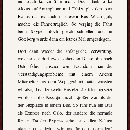
nun auch keinen Sinn mehr. Doch dank voller
Ausflu
Berich
Akkus auf Smartphone und Tablet, plus den extra
Downl
Bonus
das es auch in diesem Bus W-lan gab,
Erfahr
machte die Fahrterträglich. So verging die Fahrt
Fazit
beim Skypen doch gleich schneller und in
Finnla
Göteborg wurde dann ein letztes Mal umgestiegen
.
Freizei
Großbr
Dort dann wieder die anfängliche
Verwirrung,
Kolum
welcher der dort zwei stehenden Busse, die nach
Mexik
Norwe
Oslo fahren unserer
. Nachdem man die
war
Projek
Verständigungsprobleme mit einem Älteren
Schwe
Mitarbeiter aus dem Weg geräumt hatte, wussten
Umeå
wir also, dass der zweite Bus eizusätzlich eingesetzt
Uppsa
Worces
wurde da die Passagieranzahl größer war als die
der Sitzplätze in einem Bus. So fuhr nun ein Bus
als Express nach Oslo, der Andere die normale
Route. Da der Express schon aus allen Nähten
platzte, entschieden wir uns für den „normalen“