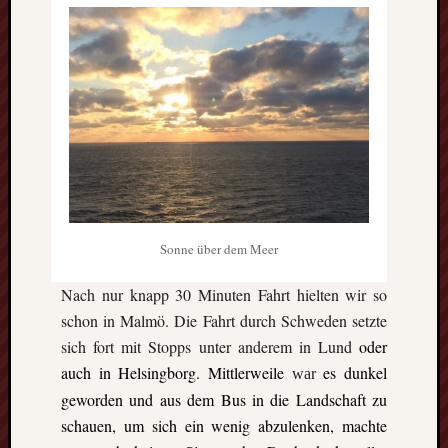
die
Lofote
Meta
Anmel
Beitrag
Feed
(
RSS
)
Komme
Sonne über dem Meer
als
RSS
Nach nur knapp 30 Minuten Fahrt hielten wir so
WordPr
schon in Malmö. Die Fahrt durch Schweden setzte
sich fort mit Stopps unter anderem in Lund
oder
Kategori
auch in Helsingborg. Mittlerweile
es dunkel
war
geworden und aus dem Bus in die Landschaft zu
Aktuel
schauen, um sich ein wenig abzulenken, machte
Artikel