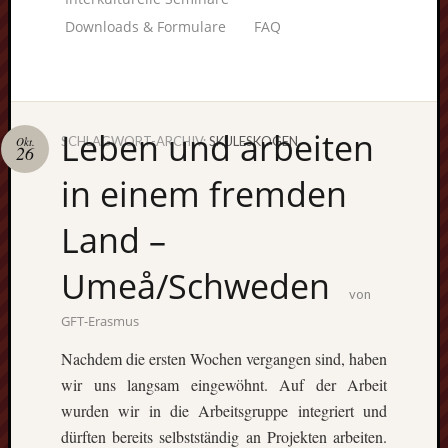
Downloads & Formulare
FAQ
Leben und arbeiten
SCHLAGWORT-ARCHIV:
SKULESKOGEN
Okt.
26
Unterstü
in einem fremden
uns:
Land –
Umeå/Schweden
Fragen
von
lohnt sic
GFT-Erasmus
immer. W
beraten
Nachdem die ersten Wochen vergangen sind, haben
Sie
wir uns langsam eingewöhnt. Auf der Arbeit
persönlic
wurden wir in die Arbeitsgruppe integriert und
dürften bereits selbstständig an Projekten arbeiten.