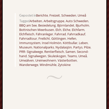
Berichte
Freizeit
Schweden
Umeå
Gepostet in
,
,
,
Arbeiten
Arbeitsgruppe
Auto Schweden
Tagged
,
,
,
BBQ am See
Besiedelung
Björnlandet
Bjurholm
,
,
,
,
Bottnischen Meerbusen
Elch
Elche
Elchfarm
,
,
,
,
Elchfleisch
Fähranleger
Fahrrad
Fahrradkauf
,
,
,
,
Fahrradtour
Freilicht
Göttingen
Hefen
,
,
,
,
Immunsystem
Insel Holmön
Köttbullar
Leben
,
,
,
,
Museum
Nationalparks
Nydalasjön
Partys
Pilze
,
,
,
,
,
PRR- Signalwege
Rentierfleisch
Samen
Second-
,
,
,
hand
Signalwegen
Skuleskogen
Teams
Umeå
,
,
,
,
,
Umeälven
Ureinwohnern
Västerbotten
,
,
,
Wanderwege
Windmühle
Zytokine
,
,