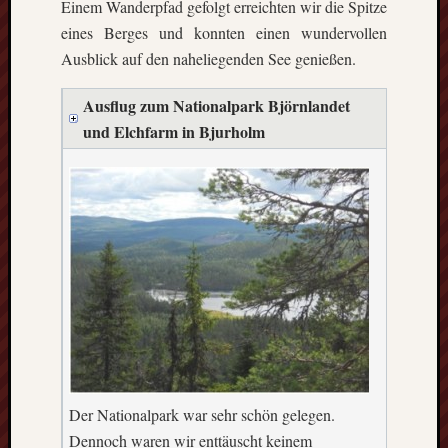
Ausflu
Einem Wanderpfad gefolgt erreichten wir die Spitze
Berich
eines Berges und konnten einen wundervollen
Downl
Ausblick auf den naheliegenden See genießen.
Erfahr
Fazit
Ausflug zum Nationalpark Björnlandet
Finnla
und Elchfarm in Bjurholm
Freizei
Großbr
Kolum
Mexik
Norwe
Projek
Schwe
Umeå
Uppsa
Worces
Der Nationalpark war sehr schön gelegen.
Dennoch waren wir enttäuscht keinem