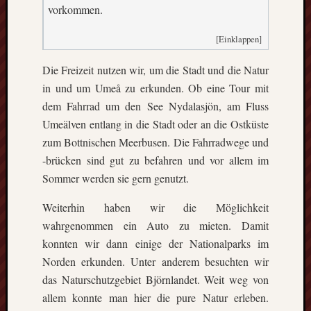
vorkommen.
die
Lofote
[Einklappen]
Die Freizeit nutzen wir, um die Stadt und die Natur
Meta
in und um Umeå zu erkunden. Ob eine Tour mit
Anmel
dem Fahrrad um den See Nydalasjön, am Fluss
Beitrag
Umeälven entlang in die Stadt oder an die Ostküste
Feed
zum Bottnischen Meerbusen. Die Fahrradwege und
(
RSS
)
-brücken sind gut zu befahren und vor allem im
Komme
Sommer werden sie gern genutzt.
als
RSS
Weiterhin haben wir die Möglichkeit
WordPr
wahrgenommen ein Auto zu mieten. Damit
konnten wir dann einige der Nationalparks im
Kategori
Norden erkunden. Unter anderem besuchten wir
das Naturschutzgebiet Björnlandet. Weit weg von
Aktuel
allem konnte man hier die pure Natur erleben.
Artikel