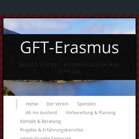
GFT-Erasmus
global Ausbilden! – mit dem Education-Train
gehts los!
Home
Der Verein
Spenden
Ab ins Ausland
Vorbereitung & Planung
Kontakt & Beratung
Projekte & Erfahrungsberichte
Interkulturelle Seminare