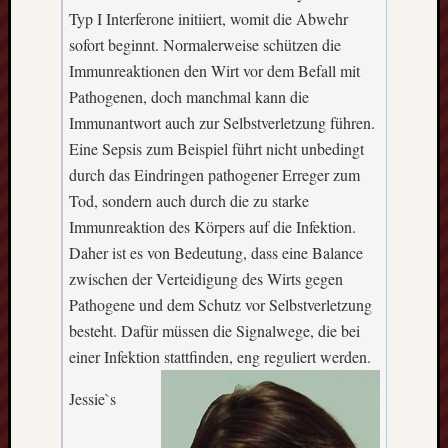
events.
Typ I Interferone initiiert, womit die Abwehr
sofort beginnt. Normalerweise schützen die
Immunreaktionen den Wirt vor dem Befall mit
Subscribe
Pathogenen, doch manchmal kann die
Immunantwort auch zur Selbstverletzung führen.
View
Eine Sepsis zum Beispiel führt nicht unbedingt
Calendar
durch das Eindringen pathogener Erreger zum
Tod, sondern auch durch die zu starke
Immunreaktion des Körpers auf die Infektion.
Neueste
Daher ist es von Bedeutung, dass eine Balance
Beiträge
zwischen der Verteidigung des Wirts gegen
Finnla
Pathogene und dem Schutz vor Selbstverletzung
–
besteht. Dafür müssen die Signalwege, die bei
Ein
einer Infektion stattfinden, eng reguliert werden.
halbes
Jahr
Jessie`s
als
Teilzeit