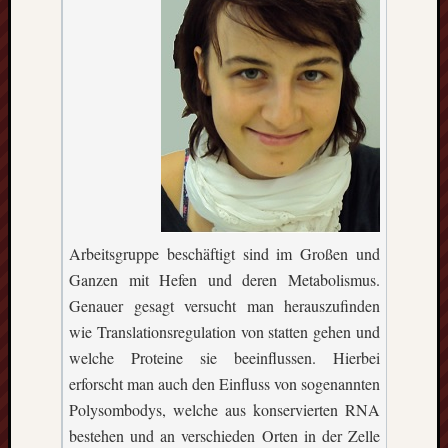
Eskim
Tusen
takk
–
gute
Fünf
Monat
in
Oslo
(Norw
Freiwil
in
Arbeitsgruppe beschäftigt sind im Großen und
Kolum
Ganzen mit Hefen und deren Metabolismus.
Umwel
Genauer gesagt versucht man herauszufinden
in
wie Translationsregulation von statten gehen und
Mexik
welche Proteine sie beeinflussen. Hierbei
Ein
Urlaub
erforscht man auch den Einfluss von sogenannten
mit
Polysombodys, welche aus konservierten RNA
Tücke
bestehen und an verschieden Orten in der Zelle
auf