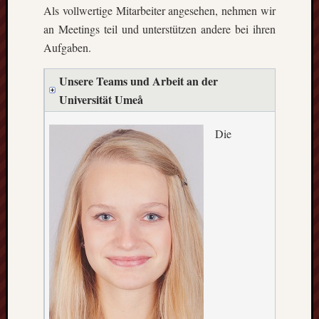
Heinz-
Als vollwertige Mitarbeiter angesehen, nehmen wir
Hilpert-
an Meetings teil und unterstützen andere bei ihren
Str.
Aufgaben.
4
D-
Unsere Teams und Arbeit an der
37085
Göttingen
Universität Umeå
kontakt@gf
erasmus.de
Die
Tel:
0551
288
79
832
Fax:
0551
270
76
898
Geschäftsst