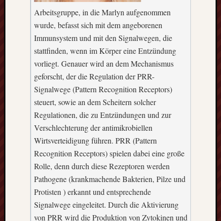
GFT-
Arbeitsgruppe, in die Marlyn aufgenommen
Erasmus
wurde, befasst sich mit dem angeborenen
e.V.
-
Immunsystem und mit den Signalwegen, die
BBS
stattfinden, wenn im Körper eine Entzündung
II
vorliegt. Genauer wird an dem Mechanismus
Göttingen-
geforscht, der die Regulation der PRR-
Godehardst
Signalwege (Pattern Recognition Receptors)
11
D-
steuert, sowie an dem Scheitern solcher
37081
Regulationen, die zu Entzündungen und zur
Göttingen
Verschlechterung der antimikrobiellen
Wirtsverteidigung führen. PRR (Pattern
Recognition Receptors) spielen dabei eine große
Rolle, denn durch diese Rezeptoren werden
CalPress
Events
Pathogene (krankmachende Bakterien, Pilze und
Protisten ) erkannt und entsprechende
There
Signalwege eingeleitet. Durch die Aktivierung
are
von PRR wird die Produktion von Zytokinen und
no