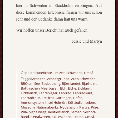
Ausflu
hier in Schweden in Stockholm verbringen. Auf
Berich
diese kommenden Erlebnisse freuen wir uns schon
Downl
Erfahr
sehr und der Gedanke daran hält uns warm.
Fazit
Wir hoffen unser Bericht hat Euch gefallen.
Finnla
Freizei
Jessie und Marlyn
Großbr
Kolum
Mexik
Norwe
Projek
Schwe
Berichte
Freizeit
Schweden
Umeå
Gepostet in
,
,
,
Umeå
Arbeiten
Arbeitsgruppe
Auto Schweden
Tagged
,
,
,
Uppsa
BBQ am See
Besiedelung
Björnlandet
Bjurholm
,
,
,
,
Worces
Bottnischen Meerbusen
Elch
Elche
Elchfarm
,
,
,
,
Elchfleisch
Fähranleger
Fahrrad
Fahrradkauf
,
,
,
,
Fahrradtour
Freilicht
Göttingen
Hefen
,
,
,
,
Immunsystem
Insel Holmön
Köttbullar
Leben
,
,
,
,
Museum
Nationalparks
Nydalasjön
Partys
Pilze
,
,
,
,
,
PRR- Signalwege
Rentierfleisch
Samen
Second-
,
,
,
hand
Signalwegen
Skuleskogen
Teams
Umeå
,
,
,
,
,