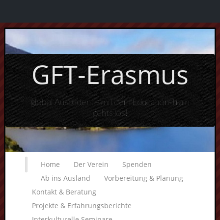
GFT-Erasmus
global Ausbilden! – mit dem Education-Train
gehts los!
Home
Der Verein
Spenden
Ab ins Ausland
Vorbereitung & Planung
Kontakt & Beratung
Projekte & Erfahrungsberichte
Interkulturelle Seminare