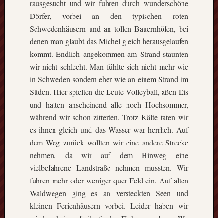
rausgesucht und wir fuhren durch wunderschöne
Eskim
Tusen
Dörfer, vorbei an den typischen roten
takk
Schwedenhäusern und an tollen Bauernhöfen, bei
–
denen man glaubt das Michel gleich herausgelaufen
gute
kommt. Endlich angekommen am Strand staunten
Fünf
wir nicht schlecht. Man fühlte sich nicht mehr wie
Monat
in
in Schweden sondern eher wie an einem Strand im
Oslo
Süden. Hier spielten die Leute Volleyball, aßen Eis
(Norw
und hatten anscheinend alle noch Hochsommer,
Freiwil
während wir schon zitterten. Trotz Kälte taten wir
in
es ihnen gleich und das Wasser war herrlich. Auf
Kolum
dem Weg zurück wollten wir eine andere Strecke
Umwel
in
nehmen, da wir auf dem Hinweg eine
Mexik
vielbefahrene Landstraße nehmen mussten. Wir
Ein
fuhren mehr oder weniger quer Feld ein. Auf alten
Urlaub
Waldwegen ging es an versteckten Seen und
mit
kleinen Ferienhäusern vorbei. Leider haben wir
Tücke
auf