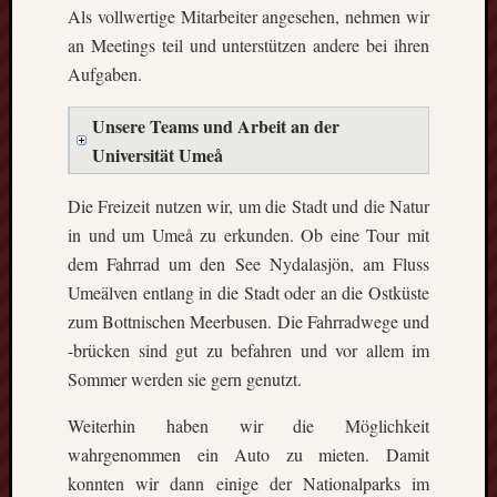
Heinz-
Als vollwertige Mitarbeiter angesehen, nehmen wir
Hilpert-
an Meetings teil und unterstützen andere bei ihren
Str.
Aufgaben.
4
D-
Unsere Teams und Arbeit an der
37085
Göttingen
Universität Umeå
kontakt@gf
erasmus.de
Die Freizeit nutzen wir, um die Stadt und die Natur
Tel:
in und um Umeå zu erkunden. Ob eine Tour mit
0551
dem Fahrrad um den See Nydalasjön, am Fluss
288
Umeälven entlang in die Stadt oder an die Ostküste
79
832
zum Bottnischen Meerbusen. Die Fahrradwege und
Fax:
-brücken sind gut zu befahren und vor allem im
0551
Sommer werden sie gern genutzt.
270
76
Weiterhin haben wir die Möglichkeit
898
wahrgenommen ein Auto zu mieten. Damit
Geschäftsst
konnten wir dann einige der Nationalparks im