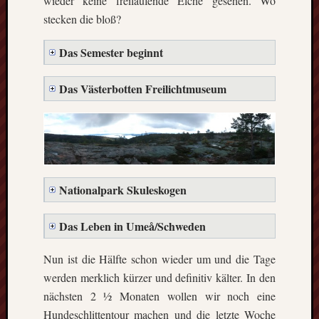
wieder keine freilaufende Elche gesehen. Wo
die
stecken die bloß?
Lofote
Das Semester beginnt
Meta
Das Västerbotten Freilichtmuseum
Anmel
Beitrag
Feed
(
RSS
)
Komme
als
Nationalpark Skuleskogen
RSS
WordPr
Das Leben in Umeå/Schweden
Nun ist die Hälfte schon wieder um und die Tage
Kategori
werden merklich kürzer und definitiv kälter. In den
Aktuel
nächsten 2 ½ Monaten wollen wir noch eine
Artikel
Hundeschlittentour machen und die letzte Woche