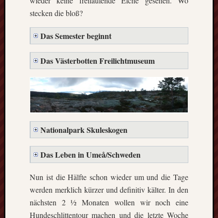
wieder keine freilaufende Elche gesehen. Wo
die
stecken die bloß?
Lofote
Das Semester beginnt
Meta
Das Västerbotten Freilichtmuseum
Anmel
Beitrag
Feed
(
RSS
)
Komme
als
Nationalpark Skuleskogen
RSS
WordPr
Das Leben in Umeå/Schweden
Nun ist die Hälfte schon wieder um und die Tage
Kategori
werden merklich kürzer und definitiv kälter. In den
Aktuel
nächsten 2 ½ Monaten wollen wir noch eine
Artikel
Hundeschlittentour machen und die letzte Woche