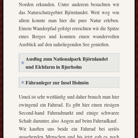
GFT-
Norden erkunden. Unter anderem besuchten wir
Erasmus
das Naturschutzgebiet Björnlandet. Weit weg von
e.V.
allem konnte man hier die pure Natur erleben.
-
Einem Wanderpfad gefolgt erreichten wir die Spitze
BBS
eines Berges und konnten einen wundervollen
II
Göttingen-
Ausblick auf den naheliegenden See genießen.
Godehardst
11
Ausflug zum Nationalpark Björnlandet
D-
und Elchfarm in Bjurholm
37081
Göttingen
Fähranleger zur Insel Holmön
Umeå ist sehr weitläufig und daher brauch man hier
CalPress
zwingend ein Fahrrad. Es gibt hier einen riesigen
Events
Second-hand Fahrradmarkt und einige schwarze
Schafe darunter, also Augen auf beim Fahrradkauf.
There
Wir kauften uns beide ein Fahrrad bei seriös
are
no
aussehenden Menschen und bis jetzt gab es noch