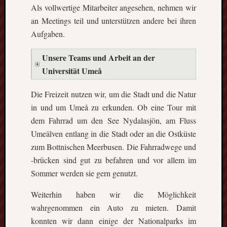
Heinz-
Als vollwertige Mitarbeiter angesehen, nehmen wir
Hilpert-
an Meetings teil und unterstützen andere bei ihren
Str.
Aufgaben.
4
D-
Unsere Teams und Arbeit an der
37085
Göttingen
Universität Umeå
kontakt@gf
erasmus.de
Die Freizeit nutzen wir, um die Stadt und die Natur
Tel:
in und um Umeå zu erkunden. Ob eine Tour mit
0551
dem Fahrrad um den See Nydalasjön, am Fluss
288
Umeälven entlang in die Stadt oder an die Ostküste
79
832
zum Bottnischen Meerbusen. Die Fahrradwege und
Fax:
-brücken sind gut zu befahren und vor allem im
0551
Sommer werden sie gern genutzt.
270
76
Weiterhin haben wir die Möglichkeit
898
wahrgenommen ein Auto zu mieten. Damit
Geschäftsst
konnten wir dann einige der Nationalparks im