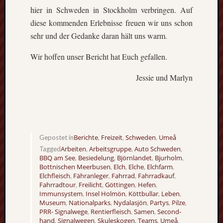
Ausflu
hier in Schweden in Stockholm verbringen. Auf
Berich
diese kommenden Erlebnisse freuen wir uns schon
Downl
Erfahr
sehr und der Gedanke daran hält uns warm.
Fazit
Wir hoffen unser Bericht hat Euch gefallen.
Finnla
Freizei
Jessie und Marlyn
Großbr
Kolum
Mexik
Norwe
Projek
Schwe
Berichte
Freizeit
Schweden
Umeå
Gepostet in
,
,
,
Umeå
Arbeiten
Arbeitsgruppe
Auto Schweden
Tagged
,
,
,
Uppsa
BBQ am See
Besiedelung
Björnlandet
Bjurholm
,
,
,
,
Worces
Bottnischen Meerbusen
Elch
Elche
Elchfarm
,
,
,
,
Elchfleisch
Fähranleger
Fahrrad
Fahrradkauf
,
,
,
,
Fahrradtour
Freilicht
Göttingen
Hefen
,
,
,
,
Immunsystem
Insel Holmön
Köttbullar
Leben
,
,
,
,
Museum
Nationalparks
Nydalasjön
Partys
Pilze
,
,
,
,
,
PRR- Signalwege
Rentierfleisch
Samen
Second-
,
,
,
hand
Signalwegen
Skuleskogen
Teams
Umeå
,
,
,
,
,