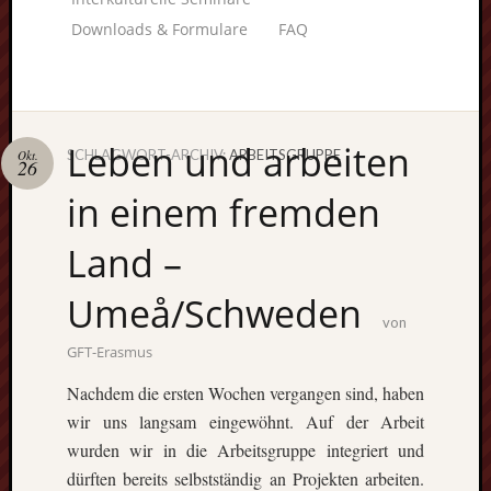
Downloads & Formulare
FAQ
Leben und arbeiten
SCHLAGWORT-ARCHIV:
ARBEITSGRUPPE
Okt.
26
Unterstü
in einem fremden
uns:
Land –
Umeå/Schweden
Fragen
von
lohnt sic
GFT-Erasmus
immer. W
beraten
Nachdem die ersten Wochen vergangen sind, haben
Sie
wir uns langsam eingewöhnt. Auf der Arbeit
persönlic
wurden wir in die Arbeitsgruppe integriert und
dürften bereits selbstständig an Projekten arbeiten.