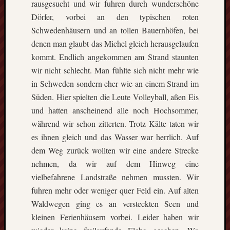
rausgesucht und wir fuhren durch wunderschöne
Eskim
Tusen
Dörfer, vorbei an den typischen roten
takk
Schwedenhäusern und an tollen Bauernhöfen, bei
–
denen man glaubt das Michel gleich herausgelaufen
gute
kommt. Endlich angekommen am Strand staunten
Fünf
wir nicht schlecht. Man fühlte sich nicht mehr wie
Monat
in
in Schweden sondern eher wie an einem Strand im
Oslo
Süden. Hier spielten die Leute Volleyball, aßen Eis
(Norw
und hatten anscheinend alle noch Hochsommer,
Freiwil
während wir schon zitterten. Trotz Kälte taten wir
in
es ihnen gleich und das Wasser war herrlich. Auf
Kolum
dem Weg zurück wollten wir eine andere Strecke
Umwel
in
nehmen, da wir auf dem Hinweg eine
Mexik
vielbefahrene Landstraße nehmen mussten. Wir
Ein
fuhren mehr oder weniger quer Feld ein. Auf alten
Urlaub
Waldwegen ging es an versteckten Seen und
mit
kleinen Ferienhäusern vorbei. Leider haben wir
Tücke
auf