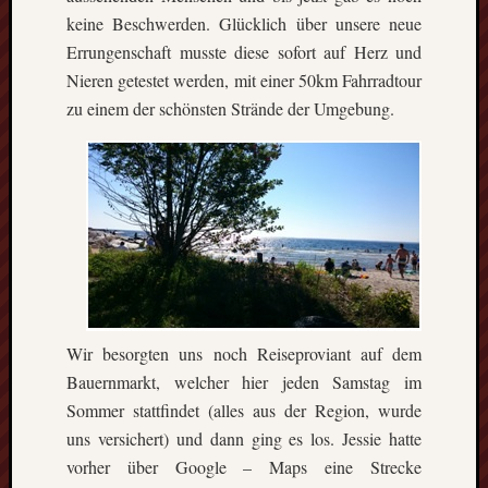
events.
keine Beschwerden. Glücklich über unsere neue
Errungenschaft musste diese sofort auf Herz und
Nieren getestet werden, mit einer 50km Fahrradtour
Subscribe
zu einem der schönsten Strände der Umgebung.
View
Calendar
Neueste
Beiträge
Finnla
–
Wir besorgten uns noch Reiseproviant auf dem
Ein
Bauernmarkt, welcher hier jeden Samstag im
halbes
Sommer stattfindet (alles aus der Region, wurde
Jahr
uns versichert) und dann ging es los. Jessie hatte
als
vorher über Google – Maps eine Strecke
Teilzeit