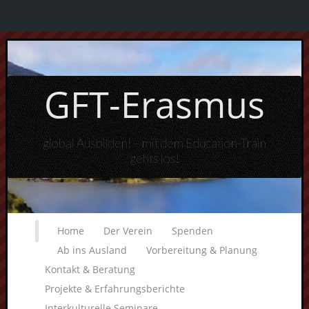
GFT-Erasmus
global Ausbilden! – mit dem Education-Train
gehts los!
Home
Der Verein
Spenden
Ab ins Ausland
Vorbereitung & Planung
Kontakt & Beratung
Projekte & Erfahrungsberichte
Interkulturelle Seminare