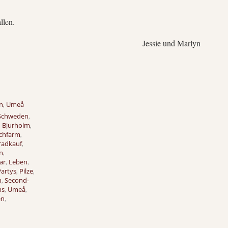
llen.
Jessie und Marlyn
n
Umeå
,
Schweden
,
Bjurholm
,
,
lchfarm
,
radkauf
,
n
,
ar
Leben
,
,
Partys
Pilze
,
,
n
Second-
,
ms
Umeå
,
,
en
,