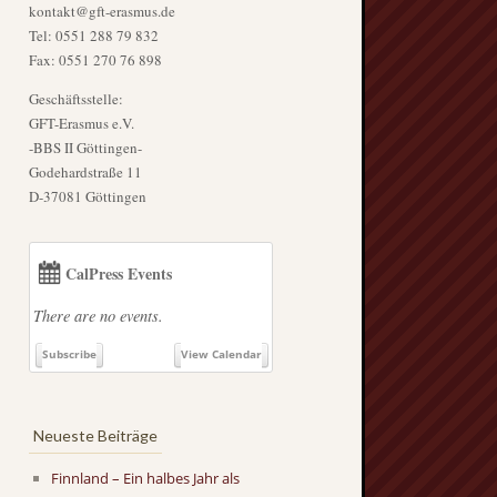
kontakt@gft-erasmus.de
Tel: 0551 288 79 832
Fax: 0551 270 76 898
Geschäftsstelle:
GFT-Erasmus e.V.
-BBS II Göttingen-
Godehardstraße 11
D-37081 Göttingen
CalPress Events
There are no events.
Subscribe
View Calendar
Neueste Beiträge
Finnland – Ein halbes Jahr als