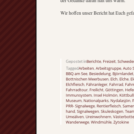
der Gedanke daran hält uns warm.
Wir hoffen unser Bericht hat Euch gefa
Berichte
Freizeit
Schwede
Gepostet in
,
,
Arbeiten
Arbeitsgruppe
Auto 
Tagged
,
,
BBQ am See
Besiedelung
Björnlandet
,
,
Bottnischen Meerbusen
Elch
Elche
E
,
,
,
Elchfleisch
Fähranleger
Fahrrad
Fahr
,
,
,
Fahrradtour
Freilicht
Göttingen
Hefe
,
,
,
Immunsystem
Insel Holmön
Köttbull
,
,
Museum
Nationalparks
Nydalasjön
,
,
,
PRR- Signalwege
Rentierfleisch
Same
,
,
hand
Signalwegen
Skuleskogen
Tea
,
,
,
Umeälven
Ureinwohnern
Västerbott
,
,
Wanderwege
Windmühle
Zytokine
,
,