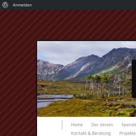
Über
Anmelden
WordPress
Home
Der Verein
Spend
Kontakt & Beratung
Projekt