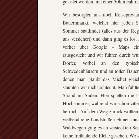
getestet werden, mit einer 50km Fahrr
Wir besorgten uns noch Reiseprovia
Bauernmarkt, welcher hier jeden 
Sommer stattfindet (alles aus der Re
uns versichert) und dann ging es los. 
vorher über Google – Maps ein
rausgesucht und wir fuhren durch wu
Dörfer, vorbei an den typisc
Schwedenhäusern und an tollen Bauer
denen man glaubt das Michel glei
staunten wir nicht schlecht. Man fühl
Strand im Süden. Hier spielten die L
Hochsommer, während wir schon zittert
herrlich. Auf dem Weg zurück wollten
vielbefahrene Landstraße nehmen muss
Waldwegen ging es an versteckten See
keine freilaufende Elche gesehen. Wo 