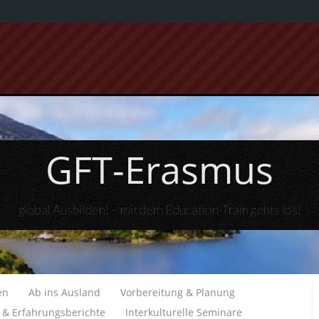
GFT-Erasmus
global Ausbilden! – mit dem Education-Train gehts los!
en
Ab ins Ausland
Vorbereitung & Planung
e & Erfahrungsberichte
Interkulturelle Seminare