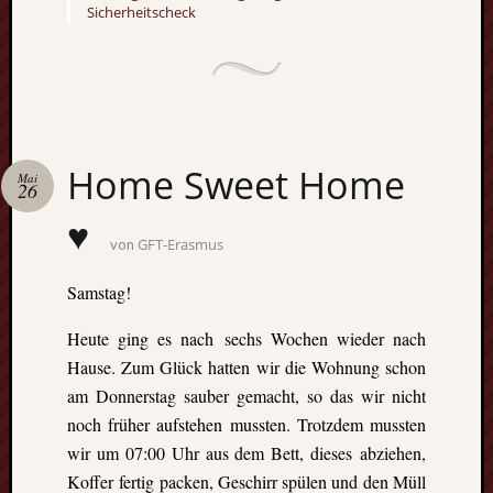
Sicherheitscheck
die
Lofote
Meta
Anmel
Home Sweet Home
Mai
Beitrag
26
Feed
♥
(
RSS
)
GFT-Erasmus
von
Komme
als
Samstag!
RSS
WordPr
Heute ging es nach sechs Wochen wieder nach
Hause. Zum Glück hatten wir die Wohnung schon
am Donnerstag sauber gemacht, so das wir nicht
Kategori
noch früher aufstehen mussten. Trotzdem mussten
Aktuel
wir um 07:00 Uhr aus dem Bett, dieses abziehen,
Artikel
Koffer fertig packen, Geschirr spülen und den Müll