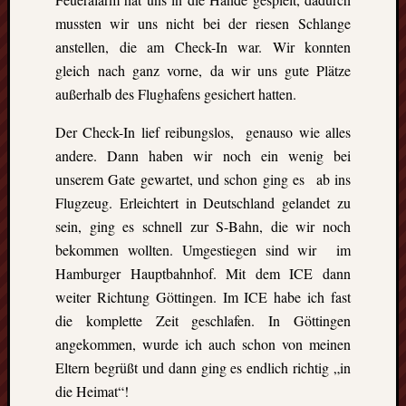
events.
mussten wir uns nicht bei der riesen Schlange
anstellen, die am Check-In war. Wir konnten
Subscribe
gleich nach ganz vorne, da wir uns gute Plätze
außerhalb des Flughafens gesichert hatten.
Der Check-In lief reibungslos, genauso wie alles
View
Calendar
andere. Dann haben wir noch ein wenig bei
unserem Gate gewartet, und schon ging es ab ins
Flugzeug. Erleichtert in Deutschland gelandet zu
Neueste
sein, ging es schnell zur S-Bahn, die wir noch
Beiträge
bekommen wollten. Umgestiegen sind wir im
Finnla
Hamburger Hauptbahnhof. Mit dem ICE dann
–
weiter Richtung Göttingen. Im ICE habe ich fast
Ein
die komplette Zeit geschlafen. In Göttingen
halbes
angekommen, wurde ich auch schon von meinen
Jahr
Eltern begrüßt und dann ging es endlich richtig „in
als
die Heimat“!
Teilzeit