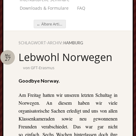
Downloads & Formulare
FAQ
←
Ältere Artikel
Beitragsnavigation
SCHLAGWORT-ARCHIV:
HAMBURG
Unterstü
Lebwohl Norwegen
uns:
Mai
27
GFT-Erasmus
von
Goodbye Norway.
Fragen
lohnt sic
Am Freitag hatten wir unseren letzten Schultag in
immer. W
Norwegen. An diesem haben wir viele
beraten
organisatorische Sachen erledigt und uns von allen
Sie
Klassenkameraden sowie neu gewonnenen
persönlic
Freunden verabschiedet. Das war gar nicht
so einfach. Sechs Wochen hinterlassen doch ihre