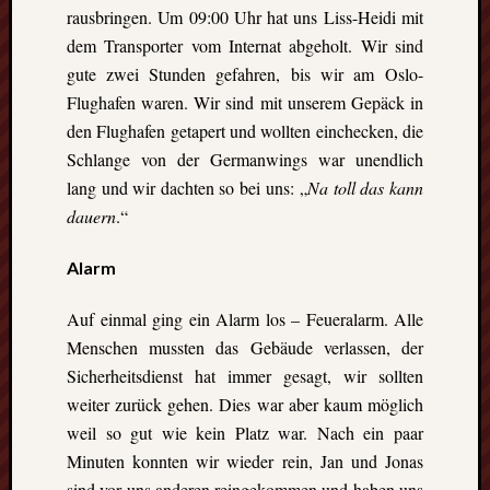
Ausflu
rausbringen. Um 09:00 Uhr hat uns Liss-Heidi mit
Berich
dem Transporter vom Internat abgeholt. Wir sind
Downl
gute zwei Stunden gefahren, bis wir am Oslo-
Erfahr
Fazit
Flughafen waren. Wir sind mit unserem Gepäck in
Finnla
den Flughafen getapert und wollten einchecken, die
Freizei
Schlange von der Germanwings war unendlich
Großbr
lang und wir dachten so bei uns: „
Na toll das kann
Kolum
dauern
.“
Mexik
Norwe
Alarm
Projek
Schwe
Umeå
Auf einmal ging ein Alarm los – Feueralarm. Alle
Uppsa
Menschen mussten das Gebäude verlassen, der
Worces
Sicherheitsdienst hat immer gesagt, wir sollten
weiter zurück gehen. Dies war aber kaum möglich
weil so gut wie kein Platz war. Nach ein paar
Minuten konnten wir wieder rein, Jan und Jonas
sind vor uns anderen reingekommen und haben uns