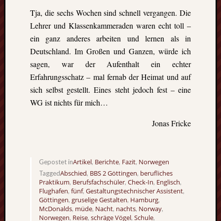
Eskim
Tja, die sechs Wochen sind schnell vergangen. Die
Tusen
takk
Lehrer und Klassenkammeraden waren echt toll –
–
ein ganz anderes arbeiten und lernen als in
gute
Deutschland. Im Großen und Ganzen, würde ich
Fünf
sagen, war der Aufenthalt ein echter
Monat
Erfahrungsschatz – mal fernab der Heimat und auf
in
sich selbst gestellt. Eines steht jedoch fest – eine
Oslo
(Norw
WG ist nichts für mich…
Freiwil
in
Jonas Fricke
Kolum
Umwel
in
Artikel
Berichte
Fazit
Norwegen
Gepostet in
,
,
,
Mexik
Abschied
BBS 2 Göttingen
berufliches
Tagged
,
,
Ein
Praktikum
Berufsfachschüler
Check-In
Englisch
,
,
,
,
Urlaub
Flughafen
fünf
Gestaltungstechnischer Assistent
,
,
,
mit
Göttingen
gruselige Gestalten
Hamburg
,
,
,
McDonalds
müde
Nacht
nachts
Norway
Tücke
,
,
,
,
,
Norwegen
Reise
schräge Vögel
Schule
,
,
,
,
auf