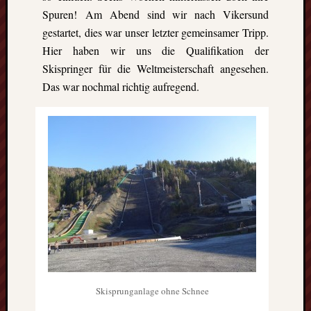
Heinz-
Spuren! Am Abend sind wir nach Vikersund
Hilpert-
gestartet, dies war unser letzter gemeinsamer Tripp.
Str.
4
Hier haben wir uns die Qualifikation der
D-
Skispringer für die Weltmeisterschaft angesehen.
37085
Das war nochmal richtig aufregend.
Göttingen
kontakt@gf
erasmus.de
Tel:
0551
288
79
832
Fax:
0551
270
76
898
Skisprunganlage ohne Schnee
Geschäftsst