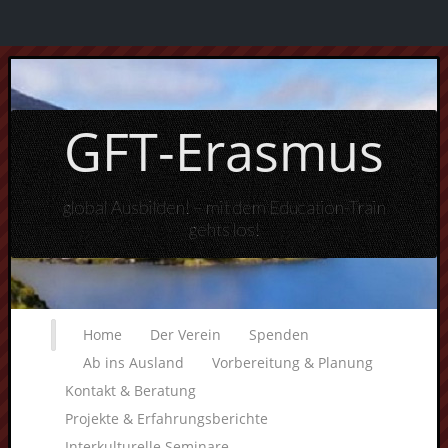
GFT-Erasmus
global Ausbilden! – mit dem Education-Train
gehts los!
Home
Der Verein
Spenden
Ab ins Ausland
Vorbereitung & Planung
Kontakt & Beratung
Projekte & Erfahrungsberichte
Interkulturelle Seminare