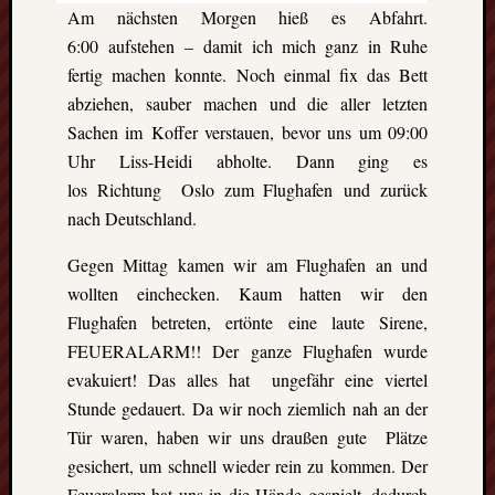
GFT-
Am nächsten Morgen hieß es Abfahrt.
Erasmus
6:00 aufstehen – damit ich mich ganz in Ruhe
e.V.
fertig machen konnte. Noch einmal fix das Bett
-
abziehen, sauber machen und die aller letzten
BBS
II
Sachen im Koffer verstauen, bevor uns um 09:00
Göttingen-
Uhr Liss-Heidi abholte. Dann ging es
Godehardst
los Richtung Oslo zum Flughafen und zurück
11
nach Deutschland.
D-
37081
Gegen Mittag kamen wir am Flughafen an und
Göttingen
wollten einchecken. Kaum hatten wir den
Flughafen betreten, ertönte eine laute Sirene,
FEUERALARM!! Der ganze Flughafen wurde
CalPress
evakuiert! Das alles hat ungefähr eine viertel
Events
Stunde gedauert. Da wir noch ziemlich nah an der
Tür waren, haben wir uns draußen gute Plätze
There
are
gesichert, um schnell wieder rein zu kommen. Der
no
Feueralarm hat uns in die Hände gespielt, dadurch