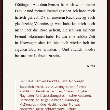
Göttingen. Aus dem Fenster habe ich schon meine
Familie und meinen Freund gesehen, ich habe mich
tierisch gefreut. Da an unserem Rückreisetag auch
gleichzeitig Valentinstag war, habe ich mich noch
mehr über die Rose gefreut, die ich von meinem
Freund bekommen habe. Es war eine schöne Zeit
in Norwegen aber ich bin doch wieder froh im
eigenen Bett zu schlafen… Und endlich wieder
bei meinem Liebsten zu sein..
Alina
Artikel
Berichte
Fazit
Norwegen
Gepostet in
,
,
,
Abschied
BBS 2 Göttingen
berufliches
Tagged
,
,
Praktikum
Berufsfachschüler
Check-In
Englisch
,
,
,
,
Flughafen
fünf
Gestaltungstechnischer Assistent
,
,
,
Göttingen
gruselige Gestalten
Hamburg
,
,
,
McDonalds
müde
Nacht
nachts
Norway
,
,
,
,
,
Norwegen
Reise
schräge Vögel
Schule
,
,
,
,