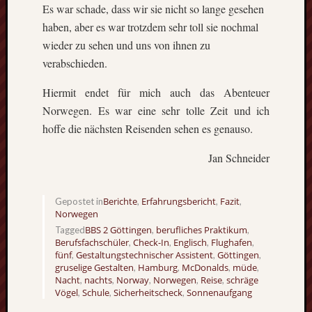
Es war schade, dass wir sie nicht so lange gesehen
haben, aber es war trotzdem sehr toll sie nochmal
wieder zu sehen und uns von ihnen zu
verabschieden.
Hiermit endet für mich auch das Abenteuer
Norwegen. Es war eine sehr tolle Zeit und ich
hoffe die nächsten Reisenden sehen es genauso.
Jan Schneider
Berichte
Erfahrungsbericht
Fazit
Gepostet in
,
,
,
Norwegen
BBS 2 Göttingen
berufliches Praktikum
Tagged
,
,
Berufsfachschüler
Check-In
Englisch
Flughafen
,
,
,
,
fünf
Gestaltungstechnischer Assistent
Göttingen
,
,
,
gruselige Gestalten
Hamburg
McDonalds
müde
,
,
,
,
Nacht
nachts
Norway
Norwegen
Reise
schräge
,
,
,
,
,
Vögel
Schule
Sicherheitscheck
Sonnenaufgang
,
,
,