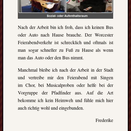
Ausflu
Berich
Downl
Erfahr
Nach der Arbeit bin ich froh, dass ich keinen Bus
Fazit
Finnla
oder Auto nach Hause brauche. Der Worcester
Freizei
Feierabendverkehr ist schrecklich und oftmals ist
Großbr
man sogar schneller zu Fuß zu Hause als wenn
Kolum
man das Auto oder den Bus nimmt
.
Mexik
Norwe
Manchmal bleibe ich nach der Arbeit in der Stadt
Projek
und vertreibe mir den Feierabend mit Singen
Schwe
im Chor, bei Musicalproben oder helfe bei der
Umeå
Uppsa
Vorgruppe der Pfadfinder aus. Auf die Art
Worces
bekomme ich kein Heimweh und fühle mich hier
auch richtig wohl und eingebunden.
Frederike