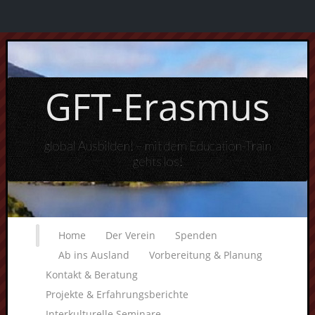
GFT-Erasmus
global Ausbilden! – mit dem Education-Train
gehts los!
Home
Der Verein
Spenden
Ab ins Ausland
Vorbereitung & Planung
Kontakt & Beratung
Projekte & Erfahrungsberichte
Interkulturelle Seminare