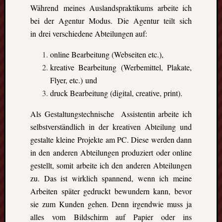
Heinz-
Während meines Auslandspraktikums arbeite ich
Hilpert-
bei der Agentur Modus. Die Agentur teilt sich
Str.
in drei verschiedene Abteilungen auf:
4
D-
online Bearbeitung (Webseiten etc.),
37085
Göttingen
kreative Bearbeitung (Werbemittel, Plakate,
kontakt@gf
Flyer, etc.) und
erasmus.de
druck Bearbeitung (digital, creative, print).
Tel:
0551
Als Gestaltungstechnische Assistentin arbeite ich
288
selbstverständlich in der kreativen Abteilung und
79
gestalte kleine Projekte am PC. Diese werden dann
832
in den anderen Abteilungen produziert oder online
Fax:
0551
gestellt, somit arbeite ich den anderen Abteilungen
270
zu. Das ist wirklich spannend, wenn ich meine
76
Arbeiten später gedruckt bewundern kann, bevor
898
sie zum Kunden gehen. Denn irgendwie muss ja
Geschäftsst
alles vom Bildschirm auf Papier oder ins