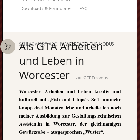
Downloads & Formulare
FAQ
Als GTA Arbeiten
SCHLAGWORT-ARCHIV:
WERBEAGENTUR MODUS
Nov.
28
Unterstü
und Leben in
uns:
Worcester
GFT-Erasmus
von
Fragen
Worcester. Arbeiten und Leben kreativ und
lohnt sic
kulturell mit „Fish and Chips“. Seit nunmehr
immer. W
knapp drei Monaten lebe und arbeite ich nach
beraten
meiner Ausbildung zur Gestaltungstechnischen
Sie
Assistentin in Worcester, der gleichnamigen
persönlic
Gewürzsoße – ausgesprochen „Wuster“.