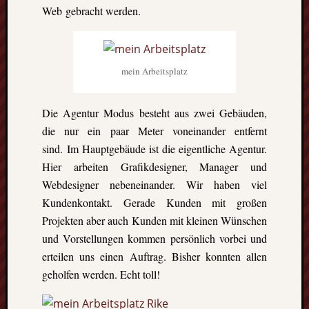
GFT-
Web gebracht werden.
Erasmus
e.V.
-
BBS
mein Arbeitsplatz
II
Göttingen-
Godehardst
Die Agentur Modus besteht aus zwei Gebäuden,
11
die nur ein paar Meter voneinander entfernt
D-
sind. Im Hauptgebäude ist die eigentliche Agentur.
37081
Hier arbeiten Grafikdesigner, Manager und
Göttingen
Webdesigner nebeneinander. Wir haben viel
Kundenkontakt. Gerade Kunden mit großen
Projekten aber auch Kunden mit kleinen Wünschen
CalPress
und Vorstellungen kommen persönlich vorbei und
Events
erteilen uns einen Auftrag. Bisher konnten allen
There
geholfen werden. Echt toll!
are
no