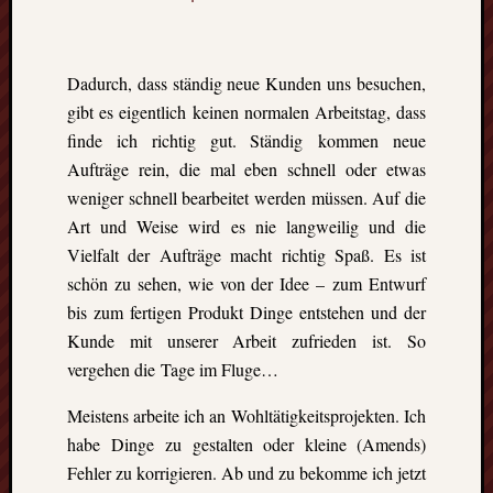
events.
Dadurch, dass ständig neue Kunden uns besuchen,
Subscribe
gibt es eigentlich keinen normalen Arbeitstag, dass
finde ich richtig gut. Ständig kommen neue
View
Aufträge rein, die mal eben schnell oder etwas
Calendar
weniger schnell bearbeitet werden müssen. Auf die
Art und Weise wird es nie langweilig und die
Vielfalt der Aufträge macht richtig Spaß. Es ist
Neueste
schön zu sehen, wie von der Idee – zum Entwurf
Beiträge
bis zum fertigen Produkt Dinge entstehen und der
Finnla
Kunde mit unserer Arbeit zufrieden ist. So
–
vergehen die Tage im Fluge…
Ein
halbes
Meistens arbeite ich an Wohltätigkeitsprojekten. Ich
Jahr
habe Dinge zu gestalten oder kleine (Amends)
als
Fehler zu korrigieren. Ab und zu bekomme ich jetzt
Teilzeit