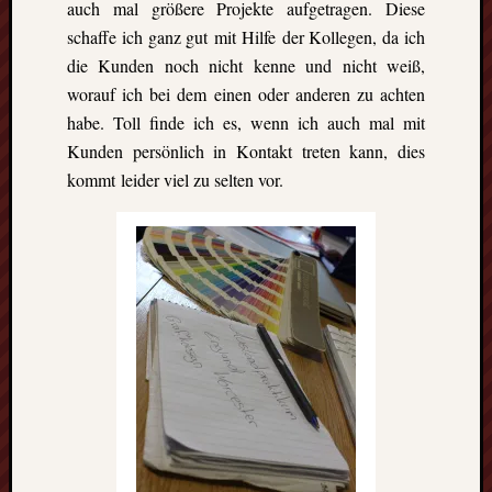
Eskim
auch mal größere Projekte aufgetragen. Diese
Tusen
schaffe ich ganz gut mit Hilfe der Kollegen, da ich
takk
die Kunden noch nicht kenne und nicht weiß,
–
worauf ich bei dem einen oder anderen zu achten
gute
habe. Toll finde ich es, wenn ich auch mal mit
Fünf
Kunden persönlich in Kontakt treten kann, dies
Monat
in
kommt leider viel zu selten vor.
Oslo
(Norw
Freiwil
in
Kolum
Umwel
in
Mexik
Ein
Urlaub
mit
Tücke
auf