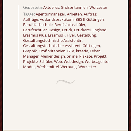
Aktuelles
Großbritannien
Worcester
Gepostet in
,
,
Agenturmanager
Arbeiten
Auftrag
Tagged
,
,
,
Aufträge
Auslandspraktikum
BBS II Göttingen
,
,
,
Berufsfachschule
Berufsfachschüler
,
,
Berufsschüler
Design
Druck
Druckerei
England
,
,
,
,
,
Erasmus Plus
Erasmus+
Flyer
Gestaltung
,
,
,
,
Gestaltungstechnische Assistentin
,
Gestaltungstechnischer Assistent
Göttingen
,
,
Graphik
Großbritannien
GTA
kreativ
Leben
,
,
,
,
,
Manager
Mediendesign
online
Plakate
Projekt
,
,
,
,
,
Projekte
Schüler
Web
Webdesign
Werbeagentur
,
,
,
,
Modus
Werbemittel
Werbung
Worcester
,
,
,