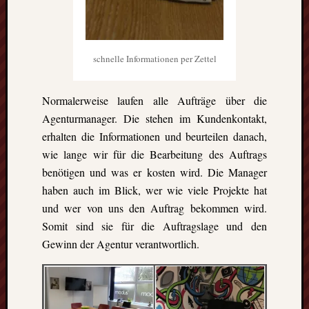
die
Lofote
schnelle Informationen per Zettel
Meta
Normalerweise laufen alle Aufträge über die
Anmel
Beitrag
Agenturmanager. Die stehen im Kundenkontakt,
Feed
erhalten die Informationen und beurteilen danach,
(
RSS
)
wie lange wir für die Bearbeitung des Auftrags
Komme
benötigen und was er kosten wird. Die Manager
als
haben auch im Blick, wer wie viele Projekte hat
RSS
und wer von uns den Auftrag bekommen wird.
WordPr
Somit sind sie
für die Auftragslage und den
Gewinn der Agentur verantwortlich.
Kategori
Aktuel
Artikel