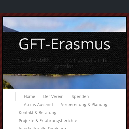
GFT-Erasmus
global Ausbilden! – mit dem Education-Train
gehts los!
Home
Der Verein
Spenden
Ab ins Ausland
Vorbereitung & Planung
Kontakt & Beratung
Projekte & Erfahrungsberichte
Interkulturelle Seminare