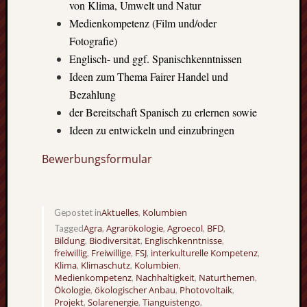
von Klima, Umwelt und Natur
events.
Medienkompetenz (Film und/oder
Fotografie)
Subscribe
Englisch- und ggf. Spanischkenntnissen
Ideen zum Thema Fairer Handel und
Bezahlung
View
der Bereitschaft Spanisch zu erlernen sowie
Calendar
Ideen zu entwickeln und einzubringen
Bewerbungsformular
Neueste
Beiträge
Finnla
Aktuelles
Kolumbien
Gepostet in
,
–
Agra
Agrarökologie
Agroecol
BFD
Tagged
,
,
,
,
Ein
Bildung
Biodiversität
Englischkenntnisse
,
,
,
halbes
freiwillig
Freiwillige
FSJ
interkulturelle Kompetenz
,
,
,
,
Klima
Klimaschutz
Kolumbien
Jahr
,
,
,
Medienkompetenz
Nachhaltigkeit
Naturthemen
,
,
,
als
Ökologie
ökologischer Anbau
Photovoltaik
,
,
,
Teilzeit
Projekt
Solarenergie
Tianguistengo
,
,
,