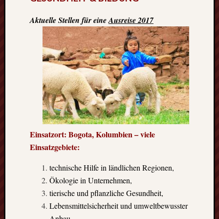
Heinz-
Hilpert-
Aktuelle Stellen für eine
Ausreise 2017
Str.
4
D-
37085
Göttingen
kontakt@gf
erasmus.de
Tel:
0551
288
79
Einsatzort: Bogota, Kolumbien –
viele
832
Einsatzgebiete:
Fax:
0551
technische Hilfe in ländlichen Regionen,
270
Ökologie in Unternehmen,
76
tierische und pflanzliche Gesundheit,
898
Lebensmittelsicherheit und umweltbewusster
Geschäftsst
Anbau,