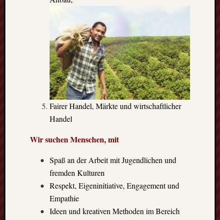
GFT-
Erasmus
e.V.
-
BBS
II
Göttingen-
Godehardst
11
D-
Fairer Handel, Märkte und wirtschaftlicher
37081
Handel
Göttingen
Wir suchen Menschen, mit
Spaß an der Arbeit mit Jugendlichen und
CalPress
fremden Kulturen
Events
Respekt, Eigeninitiative, Engagement und
There
Empathie
are
Ideen und kreativen Methoden im Bereich
no