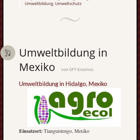
Eskim
Umweltbildung
Umweltschutz
,
Tusen
takk
–
gute
Fünf
Monat
Umweltbildung in
in
Nov.
24
Oslo
Mexiko
(Norw
GFT-Erasmus
von
Freiwil
in
Umweltbildung in Hidalgo, Mexiko
Kolum
Umwel
in
Mexik
Ein
Urlaub
mit
Einsatzort:
Tianguistengo, Mexiko
Tücke
auf