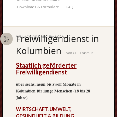
Downloads & Formulare
FAQ
Freiwilligendienst in
SCHLAGWORT-ARCHIV:
AGRA
Nov.
24
Unterstü
Kolumbien
uns:
GFT-Erasmus
von
Staatlich
geförderter
Freiwilligendienst
Fragen
lohnt sic
über sechs, neun bis zwölf Monate in
immer. W
Kolumbien
für junge Menschen (18 bis 28
beraten
Jahre)
Sie
persönlic
WIRTSCHAFT, UMWELT,
GESUNDHEIT & BILDUNG