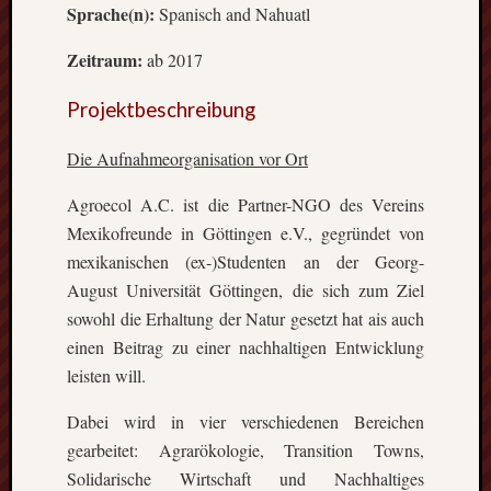
Sprache(n):
Spanisch and Nahuatl
die
Lofote
Zeitraum:
ab 2017
Projektbeschreibung
Meta
Die Aufnahmeorganisation vor Ort
Anmel
Beitrag
Agroecol A.C. ist die Partner-NGO des Vereins
Feed
Mexikofreunde in Göttingen e.V., gegründet von
(
RSS
)
Komme
mexikanischen (ex-)Studenten an der Georg-
als
August Universität Göttingen, die sich zum Ziel
RSS
sowohl die Erhaltung der Natur gesetzt hat ais auch
WordPr
einen Beitrag zu einer nachhaltigen Entwicklung
leisten will.
Kategori
Dabei wird in vier verschiedenen Bereichen
Aktuel
gearbeitet: Agrarökologie, Transition Towns,
Artikel
Solidarische Wirtschaft und Nachhaltiges