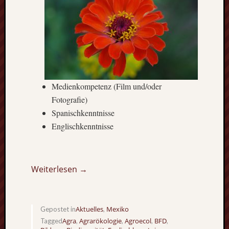
Medienkompetenz (Film und/oder
Fotografie)
Spanischkenntnisse
Englischkenntnisse
Weiterlesen →
Aktuelles
Mexiko
Gepostet in
,
Agra
Agrarökologie
Agroecol
BFD
Tagged
,
,
,
,