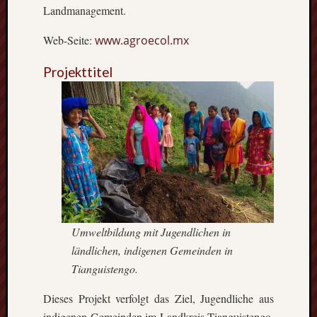
Ausflu
Landmanagement.
Berich
Downl
Web-Seite:
www.agroecol.mx
Erfahr
Fazit
Projekttitel
Finnla
Freizei
Großbr
Kolum
Mexik
Norwe
Projek
Schwe
Umeå
Uppsa
Umweltbildung mit Jugendlichen in
Worces
ländlichen, indigenen Gemeinden in
Tianguistengo.
Dieses Projekt verfolgt das Ziel, Jugendliche aus
indigenen Gemeinden im Landkreis Tianguistengo,