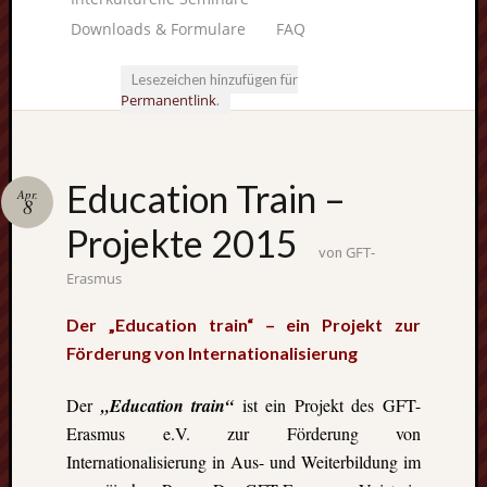
Downloads & Formulare
FAQ
Lesezeichen hinzufügen für
Permanentlink
.
Unterstü
Education Train –
Apr.
uns:
8
Projekte 2015
GFT-
von
Erasmus
Fragen
Der „Education train“ – ein Projekt zur
lohnt sic
Förderung von Internationalisierung
immer. W
beraten
Der
„Education train“
ist ein Projekt des GFT-
Sie
Erasmus e.V. zur Förderung von
persönlic
Internationalisierung in Aus- und Weiterbildung im