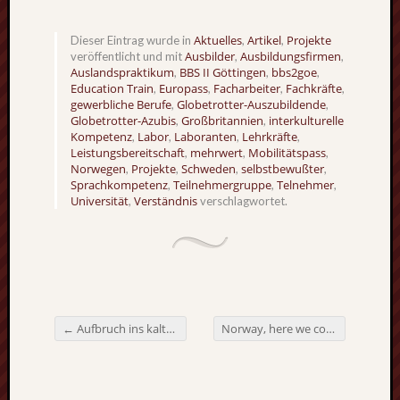
Aktuelles
Artikel
Projekte
Dieser Eintrag wurde in
,
,
Ausbilder
Ausbildungsfirmen
veröffentlicht und mit
,
,
Auslandspraktikum
BBS II Göttingen
bbs2goe
,
,
,
Education Train
Europass
Facharbeiter
Fachkräfte
,
,
,
,
gewerbliche Berufe
Globetrotter-Auszubildende
,
,
Globetrotter-Azubis
Großbritannien
interkulturelle
,
,
Kompetenz
Labor
Laboranten
Lehrkräfte
,
,
,
,
Leistungsbereitschaft
mehrwert
Mobilitätspass
,
,
,
Norwegen
Projekte
Schweden
selbstbewußter
,
,
,
,
Sprachkompetenz
Teilnehmergruppe
Telnehmer
,
,
,
Universität
Verständnis
,
verschlagwortet.
←
Aufbruch ins kalte Norwegen
Norway, here we come !
→
Beitragsnavigation