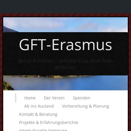
GFT-Erasmus
global Ausbilden! – mit dem Education-Train
gehts los!
Home
Der Verein
Spenden
Ab ins Ausland
Vorbereitung & Planung
Kontakt & Beratung
Projekte & Erfahrungsberichte
Interkulturelle Seminare