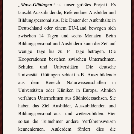
„Move-Göttingen“
ist unser größtes Projekt. Es
events.
tauscht Auszubildende, Referendare, Ausbilder und
Bildungspersonal aus. Die Dauer der Aufenthalte in
Subscribe
Deutschland oder einem EU-Land bewegen sich
zwischen 14 Tagen und sechs Monaten. Beim
Bildungspersonal und Ausbildern kann die Zeit auf
View
Calendar
wenige Tage bis zu 14 Tage betragen. Die
Kooperationen bestehen zwischen Unternehmen,
Schulen und Universitäten. Die deutsche
Neueste
Universität Göttingen schickt z.B. Auszubildende
Beiträge
aus dem Bereich Naturwissenschaften in
Universitäten oder Kliniken in Europa. Ähnlich
Finnla
–
verfahren Unternehmen aus Südniedersachsen. Sie
Ein
haben das Ziel Ausbilder, Auszubildenden und
halbes
Bildungspersonal aus- und weiterzubilden. Hier
Jahr
sollen die Teilnehmer andere Verfahrensweisen
als
kennenlernen. Außerdem fördert dies die
Teilzeit