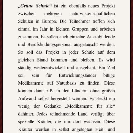
„Grüne Schule“
ist ein ebenfalls neues Projekt
die
Lofote
zwischen mehreren naturwissenschaftlichen
Schulen in Europa. Die Teilnehmer treffen sich
einmal im Jahr in kleinen Gruppen und arbeiten
Meta
zusammen. Es sollen auch einzelne Auszubildende
und Berufsbildungspersonal ausgetauscht werden.
Anmel
Beitrag
So soll das Projekt in jeder Schule auf dem
Feed
gleichen Stand kommen und bleiben. Es wird
(
RSS
)
ständig weiterentwickelt und ausgebaut. Ein Ziel
Komme
soll sein für Entwicklungsländer billige
als
Medikamente auf Naturbasis zu finden. Diese
RSS
WordPr
können dann z.B. in den Ländern ohne großen
Aufwand selbst hergestellt werden. Es steckt ein
wenig der Gedanke „Medikamente für alle“
Kategori
dahinter. Jedes teilnehmende Land verfügt über
spezielle Kräuter, die nur dort wachsen. Diese
Aktuel
Artikel
Kräuter werden in selbst angelegten Heil- und