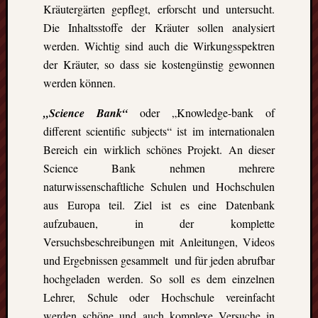
Ausflu
Kräutergärten gepflegt, erforscht und untersucht.
Berich
Die Inhaltsstoffe der Kräuter sollen analysiert
Downl
werden. Wichtig sind auch die Wirkungsspektren
Erfahr
der Kräuter, so dass sie kostengünstig gewonnen
Fazit
Finnla
werden können.
Freizei
„Science Bank“
oder „Knowledge-bank of
Großbr
Kolum
different scientific subjects“ ist im internationalen
Mexik
Bereich ein wirklich schönes Projekt. An dieser
Norwe
Science Bank nehmen mehrere
Projek
naturwissenschaftliche Schulen und Hochschulen
Schwe
aus Europa teil. Ziel ist es eine Datenbank
Umeå
Uppsa
aufzubauen, in der komplette
Worces
Versuchsbeschreibungen mit Anleitungen, Videos
und Ergebnissen gesammelt und für jeden abrufbar
hochgeladen werden. So soll es dem einzelnen
Lehrer, Schule oder Hochschule vereinfacht
werden schöne und auch komplexe Versuche in