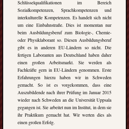
Eskim
Schlüsselqualifikationen im Bereich
Tusen
Sozialkompetenzen, Sprachkompetenzen und
takk
interkulturelle Kompetenzen. Es handelt sich nicht
–
um eine Einbahnstraße. Dies ist momentan nur
gute
beim Ausbildungsberuf zum Biologie-, Chemie-
Fünf
oder Physiklaborant so. Diesen Ausbildungsberuf
Monat
in
gibt es in anderen EU-Ländern so nicht. Die
Oslo
fertigen Laboranten aus Deutschland haben daher
(Norw
einen großen Arbeitsmarkt. Sie werden als
Freiwil
Fachkräfte gern in EU-Ländern genommen. Erste
in
Erfahrungen hierzu haben wir in Schweden
Kolum
Umwel
gemacht. So ist es vorgekommen, dass eine
in
Auszubildende nach ihrer Prüfung im Januar 2015
Mexik
wieder nach Schweden an die Universität Uppsala
Ein
gegangen ist. Sie arbeitet nun im Institut, in dem sie
Urlaub
ihr Praktikum gemacht hat. Wir werten dies als
mit
einen großen Erfolg.
Tücke
auf