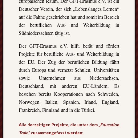
europäischen Raum. Der GFT-Erasmus e.V. ist ein
Heinz-
Hilpert-
Deutscher Verein, der sich „Lebenslanges Lernen“
Str.
auf die Fahne geschrieben hat und somit im Bereich
4
der beruflichen Aus- und Weiterbildung in
D-
Südniedersachsen tätig ist.
37085
Göttingen
Der GFT-Erasmus e.V. hilft, berät und fördert
kontakt@gf
Projekte für berufliche Aus- und Weiterbildung in
erasmus.de
der EU. Der Zug der beruflichen Bildung fährt
Tel:
0551
durch Europa und vernetzt Schulen, Universitäten
288
sowie Unternehmen aus Niedersachsen,
79
Deutschland, mit anderen EU-Ländern. Es
832
bestehen bereits Kooperationen nach Schweden,
Fax:
Norwegen, Italien, Spanien, Irland, England,
0551
270
Frankreich, Finnland und in die Türkei.
76
898
Alle derzeitigen Projekte, die unter dem „
Education
Train
“ zusammengefasst werden:
Geschäftsst