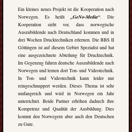
GFT-
Erasmus
Ein kleines neues Projekt ist die Kooperation nach
e.V.
Norwegen. Es heißt
„GeNo-Media“
. Die
-
Kooperation sieht vor, dass norwegische
BBS
Auszubildende nach Deutschland kommen und in
II
drei Wochen Drucktechniken erlernen. Die BBS II
Göttingen-
Göttingen ist auf diesem Gebiet Spezialist und hat
Godehardst
11
eine ausgezeichnete Abteilung für Drucktechnik.
D-
Im Gegenzug fahren deutsche Auszubildende nach
37081
Norwegen und lernen dort Ton- und Videotechnik.
Göttingen
In Ton- und Videotechnik kann leider nur
reingeschnuppert werden. Dieses Thema ist sehr
umfangreich und wird in Norwegen ein Jahr
CalPress
unterrichtet. Beide Partner erhöhen dadurch ihre
Events
Kompetenz und Qualität der Ausbildung. Dies
kommt den Norwegern aber auch den Deutschen
There
are
zu Gute.
no